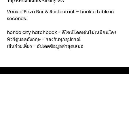
Top Restaurants Albany WA
Venice Pizza Bar & Restaurant
– book a table in
seconds.
honda city hatchback
- ดีไซน์โดดเด่นไม่เหมือนใคร
ทัวร์ดูบอลอังกฤษ
- รองรับทุกอุปกรณ์
เส้นก๋วยเตี๋ยว
- อัปเดตข้อมูลล่าสุดเสมอ
Copyright © 2026 RestoChef.
Designed & Developed by
ThemeinWP Team