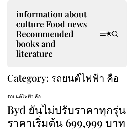
S
k
information about
i
culture Food news
p
Recommended
t
M
S
S
o
e
w
e
books and
n
i
a
c
u
t
r
literature
o
c
c
n
h
h
t
c
Category:
รถยนต์ไฟฟ้า คือ
e
o
l
n
o
t
r
รถยนต์ไฟฟ้า คือ
m
o
Byd ยันไม่ปรับราคาทุกรุ่น
d
e
ราคาเริ่มต้น 699,999 บาท