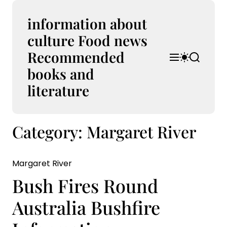
S
k
information about
i
culture Food news
p
Recommended
t
M
S
S
o
e
w
e
books and
n
i
a
c
u
t
r
literature
o
c
c
n
h
h
t
c
Category:
Margaret River
e
o
l
n
o
t
r
Margaret River
m
o
Bush Fires Round
d
e
Australia Bushfire