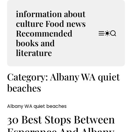
S
k
information about
i
culture Food news
p
Recommended
t
M
S
S
o
e
w
e
books and
n
i
a
c
u
t
r
literature
o
c
c
n
h
h
t
c
Category:
Albany WA quiet
e
o
l
n
beaches
o
t
r
m
o
Albany WA quiet beaches
d
e
30 Best Stops Between
Esperance And Albany