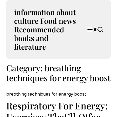
S
k
information about
i
culture Food news
p
Recommended
t
M
S
S
o
e
w
e
books and
n
i
a
c
u
t
r
literature
o
c
c
n
h
h
t
c
Category:
breathing
e
o
l
n
techniques for energy boost
o
t
r
m
o
breathing techniques for energy boost
d
e
Respiratory For Energy:
Exercises That’ll Offer