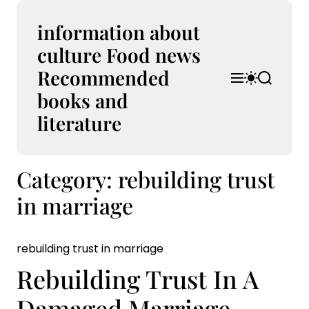
S
k
information about
i
culture Food news
p
Recommended
t
M
S
S
o
e
w
e
books and
n
i
a
c
u
t
r
literature
o
c
c
n
h
h
t
c
Category:
rebuilding trust
e
o
l
n
in marriage
o
t
r
m
o
rebuilding trust in marriage
d
e
Rebuilding Trust In A
Damaged Marriage