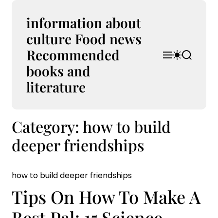
S
k
information about
i
culture Food news
p
Recommended
t
M
S
S
o
e
w
e
books and
n
i
a
c
u
t
r
literature
o
c
c
n
h
h
t
c
Category:
how to build
e
o
l
n
deeper friendships
o
t
r
m
o
how to build deeper friendships
d
e
Tips On How To Make A
Best Pal: 15 Science-