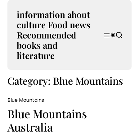
S
k
information about
i
culture Food news
p
Recommended
t
M
S
S
o
e
w
e
books and
n
i
a
c
u
t
r
literature
o
c
c
n
h
h
t
c
Category:
Blue Mountains
e
o
l
n
o
t
r
Blue Mountains
m
o
Blue Mountains
d
e
Australia