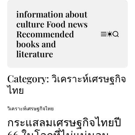
S
k
information about
i
culture Food news
p
Recommended
t
M
S
S
o
e
w
e
books and
n
i
a
c
u
t
r
literature
o
c
c
n
h
h
t
c
Category:
วิเคราะห์เศรษฐกิจ
e
o
l
n
ไทย
o
t
r
m
o
วิเคราะห์เศรษฐกิจไทย
d
e
กระแสลมเศรษฐกิจไทยปี
66 ในโลกที่ไม่แน่นอน