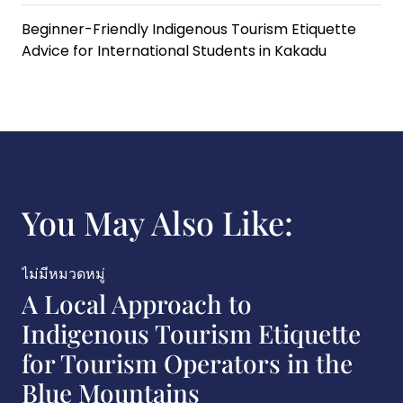
Beginner-Friendly Indigenous Tourism Etiquette
Advice for International Students in Kakadu
You May Also Like:
ม่มีหมวดหมู่
ไม่ม
A Local Approach to
Co
Indigenous Tourism Etiquette
Et
for Tourism Operators in the
Ma
Blue Mountains
Pos