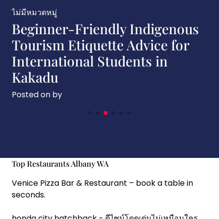
ไม่มีหมวดหมู่
endly Indigenous
Indigenous Tou
ette Advice for
Trends Shapin
 Students in
Island in 2026
Posted on
by
Top Restaurants Albany WA
Venice Pizza Bar & Restaurant
– book a table in
seconds.
honda city hatchback
- ดีไซน์โดดเด่นไม่เหมือนใคร