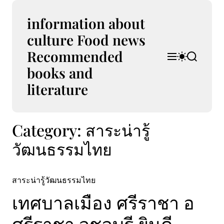
S
k
information about
i
culture Food news
p
Recommended
t
M
S
S
o
e
w
e
books and
n
i
a
c
u
t
r
literature
o
c
c
n
h
h
t
c
Category:
สาระน่ารู้
e
o
l
n
วัฒนธรรมไทย
o
t
r
m
o
สาระน่ารู้วัฒนธรรมไทย
d
e
เทศบาลเมือง ศรีราชา อ
ศรีราชา จชลบุรี ยินดี