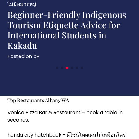
หมวดหมู่
ไม่มีหมว
ginner-Friendly Indigenous
Indi
urism Etiquette Advice for
Tren
ternational Students in
Isla
kadu
Posted
ed on
by
Top Restaurants Albany WA
Venice Pizza Bar & Restaurant
– book a table in
seconds.
honda city hatchback
- ดีไซน์โดดเด่นไม่เหมือนใคร