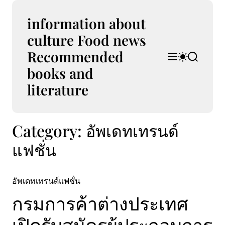
S
k
information about
i
culture Food news
p
Recommended
t
M
S
S
o
e
w
e
books and
n
i
a
c
u
t
r
literature
o
c
c
n
h
h
t
c
Category:
อัพเดทเทรนด์
e
o
l
n
แฟชั่น
o
t
r
m
o
อัพเดทเทรนด์แฟชั่น
d
e
กรมการค้าต่างประเทศ
เปิดรับสมัครผู้ประกอบการ