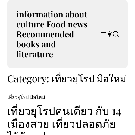
S
k
information about
i
culture Food news
p
Recommended
t
M
S
S
o
e
w
e
books and
n
i
a
c
u
t
r
literature
o
c
c
n
h
h
t
c
Category:
เที่ยวยุโรป มือใหม่
e
o
l
n
o
t
r
เที่ยวยุโรป มือใหม่
m
o
เที่ยวยุโรปคนเดียว กับ 14
d
e
เมืองสวย เที่ยวปลอดภัย