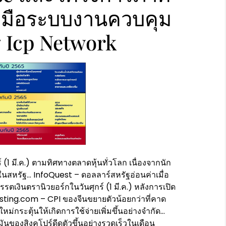
วมมือระบบงานควบคุม
 Icp Network
1 มี.ค.) ตามทิศทางตลาดหุ้นทั่วโลก เนื่องจากนัก
ในสหรัฐ… InfoQuest – ดอลลาร์สหรัฐอ่อนค่าเมื่อ
รรตเงินตรานิวยอร์กในวันศุกร์ (1 มี.ค.) หลังการเปิด
esting.com – CPI ของจีนขยายตัวน้อยกว่าที่คาด
ม่กระตุ้นให้เกิดการใช้จ่ายเพิ่มขึ้นอย่างจำกัด…
มันของสิงคโปร์ดีดตัวขึ้นอย่างรวดเร็วในเดือน