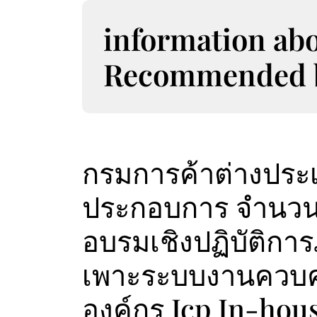
S
k
information ab
i
p
Recommended bo
t
o
c
o
n
t
กรมการค้าต่างประเท
e
n
ประกอบการ จำนวน 7
t
อบรมเชิงปฏิบัติกา
เพาะระบบงานควบค
องค์กร Icp In-ho