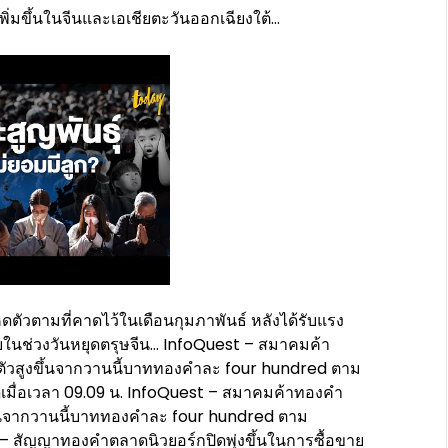
ิ่มขึ้นในจีนและเอเชียตะวันออกเฉียงใต้…
ัวตามที่คาดไว้ในเดือนกุมภาพันธ์ หลังได้รับแรง
้อยในช่วงวันหยุดตรุษจีน… InfoQuest – สมาคมค้า
บตัวสูงขึ้นจากวานนี้บาททองคำละ four hundred ตาม
ื่อเวลา 09.09 น. InfoQuest – สมาคมค้าทองคำ
ขึ้นจากวานนี้บาททองคำละ four hundred ตาม
ัญญาทองคำตลาดนิวยอร์กปิดพุ่งขึ้นในการซื้อขาย