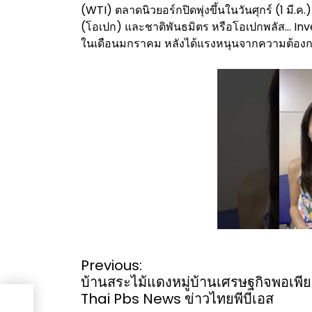
(WTI) ตลาดนิวยอร์กปิดพุ่งขึ้นในวันศุกร์ (1 มี.ค.
(โอเปก) และชาติพันธมิตร หรือโอเปกพลัส… Inv
ในเดือนมกราคม หลังได้แรงหนุนจากความต้องการ
P
Previous:
o
บ้านสระไม้แดงหมู่บ้านเศรษฐกิจพอเพีย
s
Thai Pbs News ข่าวไทยพีบีเอส
i