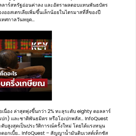
ี่ดอลลาร์สหรัฐอ่อนค่าลง และอัตราผลตอบแทนพันธบัตร
งออสเตรเลียเพิ่มขึ้นเล็กน้อยในไตรมาสที่สี่ของปี
วงเทศกาลวันหยุด…
นื่อง ล่าสุดพุ่งขึ้นกว่า 2% ทะลุระดับ eighty ดอลลาร์
(โอเปก) และชาติพันธมิตร หรือโอเปกพลัส… InfoQuest
ะดับสูงสุดเป็นประวัติการณ์ครั้งใหม่ โดยได้แรงหนุน
ราดอกเบี้ย… InfoQuest – สัญญาน้ำมันดิบเวสต์เท็กซัส