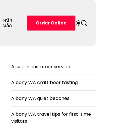
หน้า
S
S
Order Online
หลัก
w
e
i
a
t
r
c
c
h
h
c
o
AI use in customer service
l
o
r
Albany WA craft beer tasting
m
o
d
Albany WA quiet beaches
e
Albany WA travel tips for first-time
visitors