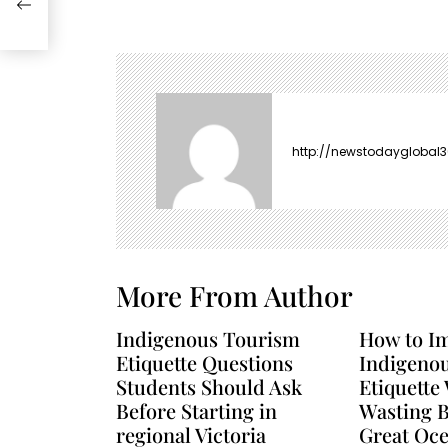
t
n
a
v
i
g
a
http://newstodayglobal
t
i
o
n
More From Author
Indigenous Tourism
How to I
Etiquette Questions
Indigeno
Students Should Ask
Etiquette
Before Starting in
Wasting B
regional Victoria
Great Oc