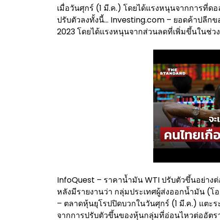
เมื่อวันศุกร์ (1 มี.ค.) โดยได้แรงหนุนจากการท
ปรับตัวลงทั้งนี้… Investing.com – ยอดค้าปลีกขอ
2023 โดยได้แรงหนุนจากส่วนลดที่เพิ่มขึ้นในช่
InfoQuest – ราคาน้ำมัน WTI ปรับตัวขึ้นอย่างต่อเ
หลังมีรายงานว่า กลุ่มประเทศผู้ส่งออกน้ำมัน 
– ตลาดหุ้นยุโรปปิดบวกในวันศุกร์ (1 มี.ค.) แตะร
จากการปรับตัวขึ้นของหุ้นกลุ่มที่อ่อนไหวต่ออัต