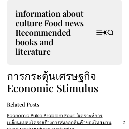
S
k
information about
i
culture Food news
p
Recommended
t
M
S
S
o
e
w
e
books and
n
i
a
c
u
t
r
literature
o
c
c
n
h
h
t
c
การกระตุ้นเศรษฐกิจ
e
o
l
n
o
Economic Stimulus
t
r
m
o
Related Posts
d
e
Economic Pulse Problem Four: วิเคราะห์การ
P
P
เปลี่ยนแปลงโครงสร้างการส่งออกสินค้าของไทย ผ่าน