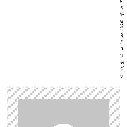
ศ
ร
ษ
ฐ
กิ
จ
ก
า
ร
ค
ลั
ง