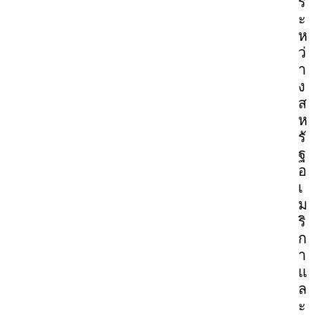
ร
ะ
ห
ว่
า
ง
ส
ห
รั
ฐ
อ
เ
ม
ริ
ก
า
แ
ล
ะ