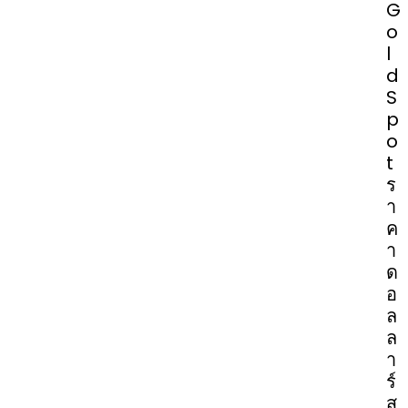
G
o
l
d
S
p
o
t
ร
า
ค
า
ด
อ
ล
ล
า
ร์
ส