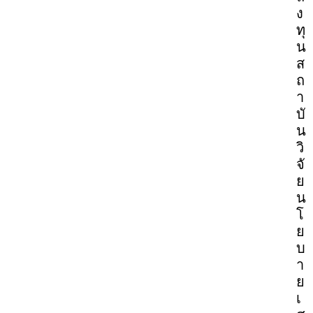
ง
ทุ
น
ส
ถ
า
บั
น
วิ
จั
ย
น
โ
ย
บ
า
ย
เ