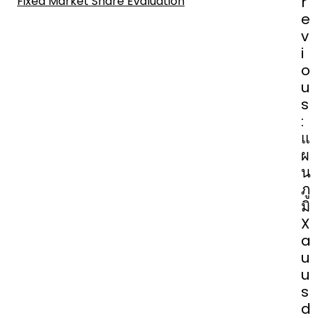
o
r
Fixed Market Share Evaluation
s
e
t
v
n
i
a
o
v
u
i
s
g
:
a
แ
t
ผ
i
น
o
ภู
n
มิ
X
a
u
u
s
d