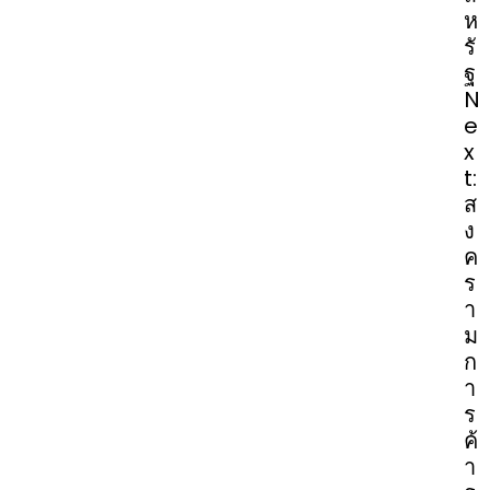
ห
รั
ฐ
N
e
x
t:
ส
ง
ค
ร
า
ม
ก
า
ร
ค้
า