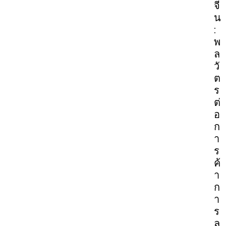
จี
น
:
พ
ล
วั
ต
ร
ต่
อ
ก
า
ร
ค้
า
ก
า
ร
ล