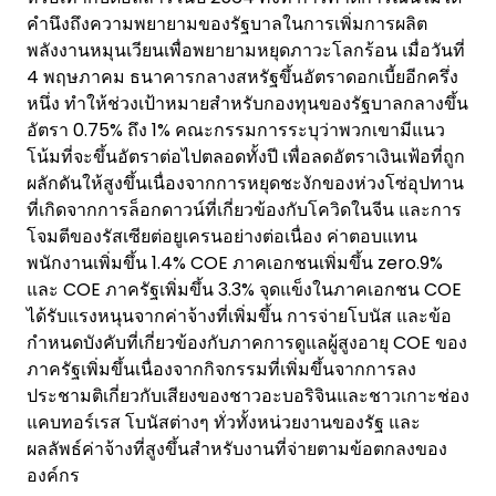
คำนึงถึงความพยายามของรัฐบาลในการเพิ่มการผลิต
พลังงานหมุนเวียนเพื่อพยายามหยุดภาวะโลกร้อน เมื่อวันที่
4 พฤษภาคม ธนาคารกลางสหรัฐขึ้นอัตราดอกเบี้ยอีกครึ่ง
หนึ่ง ทำให้ช่วงเป้าหมายสำหรับกองทุนของรัฐบาลกลางขึ้น
อัตรา 0.75% ถึง 1% คณะกรรมการระบุว่าพวกเขามีแนว
โน้มที่จะขึ้นอัตราต่อไปตลอดทั้งปี เพื่อลดอัตราเงินเฟ้อที่ถูก
ผลักดันให้สูงขึ้นเนื่องจากการหยุดชะงักของห่วงโซ่อุปทาน
ที่เกิดจากการล็อกดาวน์ที่เกี่ยวข้องกับโควิดในจีน และการ
โจมตีของรัสเซียต่อยูเครนอย่างต่อเนื่อง ค่าตอบแทน
พนักงานเพิ่มขึ้น 1.4% COE ภาคเอกชนเพิ่มขึ้น zero.9%
และ COE ภาครัฐเพิ่มขึ้น 3.3% จุดแข็งในภาคเอกชน COE
ได้รับแรงหนุนจากค่าจ้างที่เพิ่มขึ้น การจ่ายโบนัส และข้อ
กำหนดบังคับที่เกี่ยวข้องกับภาคการดูแลผู้สูงอายุ COE ของ
ภาครัฐเพิ่มขึ้นเนื่องจากกิจกรรมที่เพิ่มขึ้นจากการลง
ประชามติเกี่ยวกับเสียงของชาวอะบอริจินและชาวเกาะช่อง
แคบทอร์เรส โบนัสต่างๆ ทั่วทั้งหน่วยงานของรัฐ และ
ผลลัพธ์ค่าจ้างที่สูงขึ้นสำหรับงานที่จ่ายตามข้อตกลงของ
องค์กร