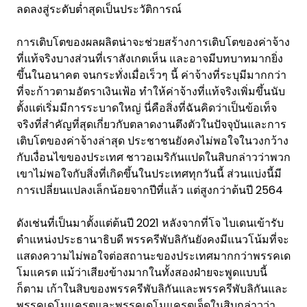
ลดลงสู่ระดับต่ำสุดเป็นประวัติการณ์
การเติบโตของผลผลิตน่าจะช่วยสร้างการเติบโตของค่าจ้าง
ที่แท้จริงบางส่วนที่เราสังเกตเห็น และอาจมีบทบาทมากยิ่ง
ขึ้นในอนาคต จนกระทั่งเมื่อเร็วๆ นี้ ค่าจ้างที่ระบุมีมากกว่า
ที่จะก้าวตามอัตราเงินเฟ้อ ทำให้ค่าจ้างที่แท้จริงเพิ่มขึ้นนับ
ตั้งแต่เริ่มมีการระบาดใหญ่ นี่คือสิ่งที่ฉันคิดว่าเป็นข้อเท็จ
จริงที่สำคัญที่สุดเกี่ยวกับตลาดงานตึงตัวในปัจจุบันและการ
เติบโตของค่าจ้างล่าสุด ประชาชนยังคงไม่พอใจในวงกว้าง
กับเงื่อนไขของประเทศ ชาวอเมริกันแปดในสิบกล่าวว่าพวก
เขาไม่พอใจกับสิ่งที่เกิดขึ้นในประเทศทุกวันนี้ ส่วนแบ่งนี้มี
การเปลี่ยนแปลงเล็กน้อยจากปีที่แล้ว แต่สูงกว่าต้นปี 2564
ดังเช่นที่เป็นมาตั้งแต่ต้นปี 2021 หลังจากที่โจ ไบเดนเข้ารับ
ตำแหน่งประธานาธิบดี พรรครีพับลิกันยังคงมีแนวโน้มที่จะ
แสดงความไม่พอใจต่อสถานะของประเทศมากกว่าพรรคเด
โมแครต แม้ว่าเสียงข้างมากในทั้งสองฝ่ายจะพูดแบบนี้
ก็ตาม เก้าในสิบของพรรครีพับลิกันและพรรครีพับลิกันและ
พรรคเดโมแครตและพรรคเดโมแครตเจ็ดในสิบกล่าวว่า