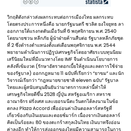
วิกฤติดังกล่าวส่งผลกระทบต่อการเมืองไทย ผลกระทบ
โดยตรงประการหนึ่งคือ นายกรัฐมนตรี ชวลิต ยงใจยุทธ ลา
ออกภายใต้แรงกดดันเมื่อวันที่ 6 พฤศจิกายน พ.ศ. 2540
โดยนายชวน หลีกภัย ผู้นำฝ่ายค้านสืบต่อ รัฐบาลหลีกภัยชุด
ที่ 2 ซึ่งดำรงตำแหน่งตั้งแต่เดือนพฤศจิกายน พ.ศ. 2544
พยายามดำเนินการปฏิรูปเศรษฐกิจโดยอาศัยระบบทุนนิยม
เสรีนิยมใหม่ที่มีแนวทางโดย IMF จีนดำเนินนโยบายการ
คลังที่เข้มงวด (รักษาอัตราดอกเบี้ยให้สูงและลดการใช้จ่าย
ของรัฐบาล) ออกกฎหมาย 11 ฉบับที่เรียกว่า “ยาขม” และนัก
วิจารณ์เรียกว่า “กฎหมายขายชาติ eleven ฉบับ” รัฐบาล
ไทยและผู้สนับสนุนยืนยันว่ามาตรการเหล่านี้ทำให้
เศรษฐกิจไทยดีขึ้น 2528 ญี่ปุ่น สหรัฐอเมริกา สหราช
อาณาจักร ฝรั่งเศส และเยอรมนีตะวันตกได้ลงนามในข้อ
ตกลง Plaza Accord เพื่ออ่อนค่าเงินดอลลาร์สหรัฐที่
เกี่ยวข้องกับเงินเยนและดอยช์มาร์ก เนื่องจากเงินดอลลาร์
คิดเป็นร้อยละ 80 ของตะกร้าสกุลเงินไทย เงินบาทจึงอ่อน
ค่าลงอีก ทำให้การส่งออกของไทยมีความสามารถในการ