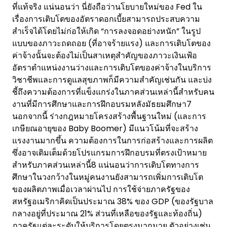
ที่แท้จริง แน่นอนว่า นี่ยังถือว่านโยบายใหม่ของ Fed ใน
เรื่องการเติบโตของอัตราดอกเบี้ยสามารถประสบความ
สำเร็จได้โดยไม่ก่อให้เกิด “การลงจอดอย่างหนัก” ในรูป
แบบของภาวะถดถอย (ที่อาจร้ายแรง) และการเติบโตของ
ค่าจ้างนั้นจะต้องไม่เป็นสาเหตุสำคัญของภาวะเงินเฟ้อ
อัตราตำแหน่งงานว่างและการเติบโตของค่าจ้างในบริการ
วิชาชีพและการดูแลสุขภาพก็มีความสำคัญเช่นกัน และบ่ง
ชี้ถึงความต้องการที่แข็งแกร่งในภาคส่วนเหล่านี้สำหรับคน
งานที่มีการศึกษาและการฝึกอบรมหลังมัธยมศึกษา7
นอกจากนี้ ร่างกฎหมายโครงสร้างพื้นฐานใหม่ (และการ
เกษียณอายุของ Baby Boomer) มีแนวโน้มที่จะสร้าง
แรงงานมากขึ้น ความต้องการในการก่อสร้างและการผลิต
ซึ่งอาจเติมเต็มด้วยโปรแกรมการฝึกอบรมที่ตรงเป้าหมาย
สำหรับภาคส่วนเหล่านี้8 แน่นอนว่าการเติบโตทางการ
ศึกษาในวงกว้างในหมู่คนงานยังสามารถเพิ่มการเติบโต
ของผลิตภาพเมื่อเวลาผ่านไป การใช้จ่ายภาครัฐของ
สหรัฐอเมริกาคิดเป็นประมาณ 38% ของ GDP (ของรัฐบาล
กลางอยู่ที่ประมาณ 21% ส่วนที่เหลือของรัฐและท้องถิ่น)
ภาครัฐแต่ละระดับให้บริการโดยตรงมากมาย ตัวอย่างเช่น