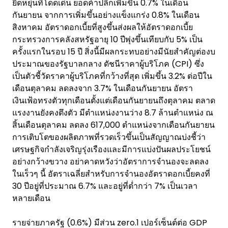
ยืดหยุ่นที่โดดเด่น ยอดค้าปลีกเพิ่มขึ้น 0.7% ในเดือน
กันยายน จากการเพิ่มขึ้นอย่างแข็งแกร่ง 0.8% ในเดือน
สิงหาคม อัตราดอกเบี้ยที่สูงขึ้นส่งผลให้อัตราดอกเบี้ย
กระทรวงการคลังสหรัฐอายุ 10 ปีพุ่งขึ้นเทียบกับ 5% เป็น
ครั้งแรกในรอบ 15 ปี สิ่งนี้มีผลกระทบอย่างมีนัยสำคัญต่องบ
ประมาณของรัฐบาลกลาง ดัชนีราคาผู้บริโภค (CPI) ซึ่ง
เป็นตัวชี้วัดราคาผู้บริโภคที่กว้างที่สุด เพิ่มขึ้น 3.2% ต่อปีใน
เดือนตุลาคม ลดลงจาก 3.7% ในเดือนกันยายน อัตรา
เงินเฟ้อทรงตัวทุกเดือนตั้งแต่เดือนกันยายนถึงตุลาคม ตลาด
แรงงานยังคงตึงตัว มีตำแหน่งงานว่าง 8.7 ล้านตำแหน่ง ณ
สิ้นเดือนตุลาคม ลดลง 617,000 ตำแหน่งจากเดือนกันยายน
การเติบโตของผลิตภาพที่รวดเร็วขึ้นเป็นสัญญาณบ่งชี้ว่า
เศรษฐกิจกำลังเจริญรุ่งเรืองและมีการแบ่งปันผลประโยชน์
อย่างกว้างขวาง อย่าคาดหวังว่าอัตราการจำนองจะลดลง
ในเร็วๆ นี้ อัตราเฉลี่ยสำหรับการจำนองอัตราดอกเบี้ยคงที่
30 ปีอยู่ที่ประมาณ 6.7% และอยู่ที่ต่ำกว่า 7% เป็นเวลา
หลายเดือน
รายจ่ายภาครัฐ (0.6%) มีส่วน zero.1 เปอร์เซ็นต์ต่อ GDP