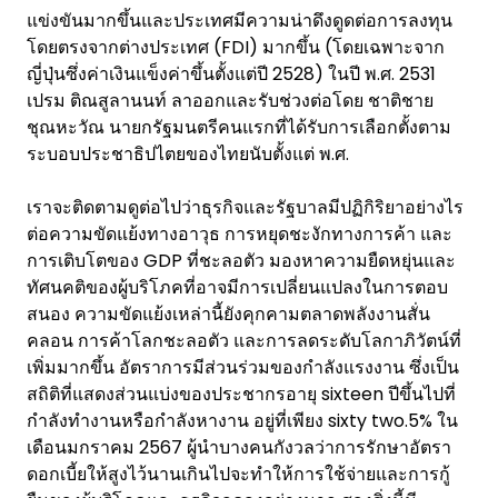
แข่งขันมากขึ้นและประเทศมีความน่าดึงดูดต่อการลงทุน
โดยตรงจากต่างประเทศ (FDI) มากขึ้น (โดยเฉพาะจาก
ญี่ปุ่นซึ่งค่าเงินแข็งค่าขึ้นตั้งแต่ปี 2528) ในปี พ.ศ. 2531
เปรม ติณสูลานนท์ ลาออกและรับช่วงต่อโดย ชาติชาย
ชุณหะวัณ นายกรัฐมนตรีคนแรกที่ได้รับการเลือกตั้งตาม
ระบอบประชาธิปไตยของไทยนับตั้งแต่ พ.ศ.
เราจะติดตามดูต่อไปว่าธุรกิจและรัฐบาลมีปฏิกิริยาอย่างไร
ต่อความขัดแย้งทางอาวุธ การหยุดชะงักทางการค้า และ
การเติบโตของ GDP ที่ชะลอตัว มองหาความยืดหยุ่นและ
ทัศนคติของผู้บริโภคที่อาจมีการเปลี่ยนแปลงในการตอบ
สนอง ความขัดแย้งเหล่านี้ยังคุกคามตลาดพลังงานสั่น
คลอน การค้าโลกชะลอตัว และการลดระดับโลกาภิวัตน์ที่
เพิ่มมากขึ้น อัตราการมีส่วนร่วมของกำลังแรงงาน ซึ่งเป็น
สถิติที่แสดงส่วนแบ่งของประชากรอายุ sixteen ปีขึ้นไปที่
กำลังทำงานหรือกำลังหางาน อยู่ที่เพียง sixty two.5% ใน
เดือนมกราคม 2567 ผู้นำบางคนกังวลว่าการรักษาอัตรา
ดอกเบี้ยให้สูงไว้นานเกินไปจะทำให้การใช้จ่ายและการกู้