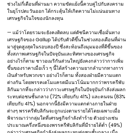
ช่วงไม่กี่เดือนที่ผ่านมา ความขัดแย้งนี้ควบคู่ไปกับสงคราม
ในยุโรปตะวันออก ได้กระตุ้นให้เกิดความไม่แน่นอนทาง
เศรษฐกิจในใจของนักลงทุน
— แม้ว่าโดยรวมจะยังคงติดลบ แต่ดัชนีความเชื่อมั่นทาง
เศรษฐกิจของ Gallup ได้ปรับตัวดีขึ้นในช่วงสองเดือนที่ผ่าน
มาสู่จุดสูงสุดในรอบสองปี ซึ่งสะท้อนถึงมุมมองที่ดีขึ้นของ
ทั้งสภาพเศรษฐกิจในปัจจุบันและทิศทางของเศรษฐกิจ
อย่างไรก็ตาม ชาวอเมริกันส่วนใหญ่ยังคงกล่าวว่าการเพิ่ม
ขึ้นของราคาเมื่อเร็ว ๆ นี้ได้สร้างความยากลำบากทางการ
เงินสำหรับพวกเขา อย่างไรก็ตาม ทั้งสองฝ่ายมีความแตก
ต่างกัน โดยพรรคเดโมแครตมีแนวโน้มมากกว่าพรรครีพับ
ลิกันมากที่จะกล่าวว่าภาวะเศรษฐกิจในปัจจุบันกำลังส่งผลก
ระทบต่อชนชั้นกลาง (72% เทียบกับ 41%) และคนจน (83%
เทียบกับ 41%) นอกจากนี้ยังมีความแตกต่างภายในฝ่าย
ต่างๆ พรรครีพับลิกันจะถูกแบ่งตามรายได้โดยเฉพาะเมื่อ
พิจารณาว่ากลุ่มใดที่เศรษฐกิจกำลังทำร้าย ตัวอย่างเช่น
ประมาณครึ่งหนึ่งของพรรครีพับลิกันที่มีรายได้ต่ำ (49%)
กล่าวว่าเศรษฐกิจกำลังส่งผลกระทบต่อชนชั้นกลาง เมื่อ