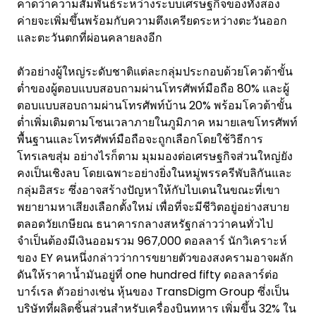
คาดว่าความสัมพันธ์ระหว่างระบบเศรษฐกิจของทั้งสอง
ค่ายจะเพิ่มขึ้นพร้อมกับความตึงเครียดระหว่างตะวันออก
และตะวันตกที่ผ่อนคลายลงอีก
ตัวอย่างผู้ใหญ่ระดับชาติแต่ละกลุ่มประกอบด้วยโควต้าขั้น
ต่ำของผู้ตอบแบบสอบถามผ่านโทรศัพท์มือถือ 80% และผู้
ตอบแบบสอบถามผ่านโทรศัพท์บ้าน 20% พร้อมโควต้าขั้น
ต่ำเพิ่มเติมตามโซนเวลาภายในภูมิภาค หมายเลขโทรศัพท์
พื้นฐานและโทรศัพท์มือถือจะถูกเลือกโดยใช้วิธีการ
โทรเลขสุ่ม อย่างไรก็ตาม มุมมองต่อเศรษฐกิจส่วนใหญ่ยัง
คงเป็นเชิงลบ โดยเฉพาะอย่างยิ่งในหมู่พรรครีพับลิกันและ
กลุ่มอิสระ ซึ่งอาจสร้างปัญหาให้กับไบเดนในขณะที่เขา
พยายามหาเสียงเลือกตั้งใหม่ เพื่อที่จะมีชีวิตอยู่อย่างสบาย
ตลอดวัยเกษียณ ธนาคารกลางสหรัฐกล่าวว่าคนทั่วไป
จำเป็นต้องมีเงินออมรวม 967,000 ดอลลาร์ นักวิเคราะห์
ของ EY คนหนึ่งกล่าวว่าการขยายตัวของสงครามอาจผลัก
ดันให้ราคาน้ำมันอยู่ที่ one hundred fifty ดอลลาร์ต่อ
บาร์เรล ตัวอย่างเช่น หุ้นของ TransDigm Group ซึ่งเป็น
บริษัทที่ผลิตชิ้นส่วนสำหรับเครื่องบินทหาร เพิ่มขึ้น 32% ใน