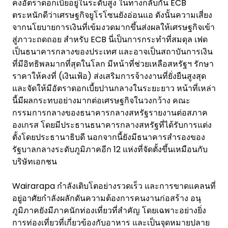
คงอัตราดอกเบี้ยอยู่ในระดับสูง ในทางกลับกัน ECB
ตระหนักดีว่าเศรษฐกิจยูโรโซนยังอ่อนแอ ดังนั้นความเสี่ยง
จากนโยบายการเงินที่เข้มงวดมากขึ้นส่งผลให้เศรษฐกิจเข้า
สู่ภาวะถดถอย สำหรับ ECB นี่เป็นการกระทำที่สมดุล เฟด
เป็นธนาคารกลางของประเทศ และอาจเป็นสถาบันการเงิน
ที่มีอิทธิพลมากที่สุดในโลก มีหน้าที่ช่วยเหลือสหรัฐฯ รักษา
ราคาให้คงที่ (เงินเฟ้อ) ส่งเสริมการจ้างงานที่ยั่งยืนสูงสุด
และจัดให้มีอัตราดอกเบี้ยปานกลางในระยะยาว หน้าที่เหล่า
นี้มีผลกระทบอย่างมากต่อเศรษฐกิจในวงกว้าง คณะ
กรรมการกลางของธนาคารกลางสหรัฐรายงานต่อสภาค
องเกรส โดยมีประธานธนาคารกลางสหรัฐที่ได้รับการแต่ง
ตั้งโดยประธานาธิบดี นอกจากนี้ยังมีธนาคารสำรองของ
รัฐบาลกลางระดับภูมิภาคอีก 12 แห่งที่จัดตั้งขึ้นเหมือนกับ
บริษัทเอกชน
Wairarapa กำลังเติบโตอย่างรวดเร็ว และการขาดแคลนที่
อยู่อาศัยกำลังผลักดันความต้องการคนงานก่อสร้าง อนุ
ภูมิภาคยังมีภาคนักท่องเที่ยวที่สำคัญ โดยเฉพาะอย่างยิ่ง
การท่องเที่ยวที่เกี่ยวข้องกับอาหาร และเป็นจุดหมายปลาย