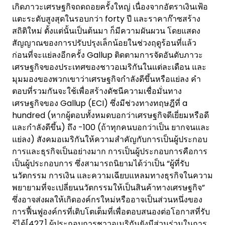
เกิดภาวะเศรษฐกิจถดถอยครั้งใหญ่ เนื่องจากอัตราเงินเฟ้อ
แตะระดับสูงสุดในรอบกว่า forty ปี และราคาก๊าซสร้าง
สถิติใหม่ ตั้งแต่นั้นเป็นต้นมา ก็มีความผันผวน โดยแสดง
สัญญาณของการปรับปรุงเล็กน้อยในช่วงฤดูร้อนที่แล้ว
ก่อนที่จะแย่ลงอีกครั้ง Gallup ติดตามการจัดอันดับภาวะ
เศรษฐกิจของประเทศของชาวอเมริกันในแต่ละเดือน และ
มุมมองของพวกเขาว่าเศรษฐกิจกำลังดีขึ้นหรือแย่ลง คำ
ตอบที่รวมกันจะใช้เพื่อสร้างดัชนีความเชื่อมั่นทาง
เศรษฐกิจของ Gallup (ECI) ซึ่งมีช่วงทางทฤษฎีที่ a
hundred (หากผู้ตอบทั้งหมดบอกว่าเศรษฐกิจดีเยี่ยมหรือดี
และกำลังดีขึ้น) ถึง -100 (ถ้าทุกคนบอกว่าเป็น ยากจนและ
แย่ลง) สังคมอเมริกันให้ความสำคัญกับการเป็นผู้ประกอบ
การและธุรกิจเป็นอย่างมาก การเป็นผู้ประกอบการคือการ
เป็นผู้ประกอบการ ซึ่งสามารถนิยามได้ว่าเป็น “ผู้ที่รับ
นวัตกรรม การเงิน และความเฉียบแหลมทางธุรกิจในความ
พยายามที่จะเปลี่ยนนวัตกรรมให้เป็นสินค้าทางเศรษฐกิจ”
ซึ่งอาจส่งผลให้เกิดองค์กรใหม่หรืออาจเป็นส่วนหนึ่งของ
การฟื้นฟูองค์กรที่เติบโตเต็มที่เพื่อตอบสนองต่อโอกาสที่รับ
รู้ได้[427] ผู้ประกอบการชาวอเมริกันยังมีส่วนร่วมในการ