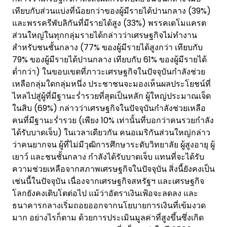
เทียบกับส่วนแบ่งที่น้อยกว่าของผู้มีรายได้ปานกลาง (39%)
และพรรครีพับลิกันที่มีรายได้สูง (33%) พรรคเดโมแครต
ส่วนใหญ่ในทุกกลุ่มรายได้กล่าวว่าเศรษฐกิจไม่ทำงาน
สำหรับชนชั้นกลาง (77% ของผู้มีรายได้สูงกว่า เทียบกับ
79% ของผู้มีรายได้ปานกลาง เทียบกับ 61% ของผู้มีรายได้
ต่ำกว่า) ในขอบเขตที่ภาวะเศรษฐกิจในปัจจุบันกำลังช่วย
เหลือกลุ่มใดกลุ่มหนึ่ง ประชาชนจะมองเห็นผลประโยชน์ที่
ไหลไปสู่ผู้ที่มีฐานะร่ำรวยที่สุดเป็นหลัก ผู้ใหญ่ประมาณเจ็ด
ในสิบ (69%) กล่าวว่าเศรษฐกิจในปัจจุบันกำลังช่วยเหลือ
คนที่มีฐานะร่ำรวย (เพียง 10% เท่านั้นที่บอกว่าคนรวยกำลัง
ได้รับบาดเจ็บ) ในเวลาเดียวกัน คนอเมริกันส่วนใหญ่กล่าว
ว่าคนยากจน ผู้ที่ไม่มีวุฒิการศึกษาระดับวิทยาลัย ผู้สูงอายุ ผู้
เยาว์ และชนชั้นกลาง กำลังได้รับบาดเจ็บ แทนที่จะได้รับ
ความช่วยเหลือจากสภาพเศรษฐกิจในปัจจุบัน สิ่งนี้ยังคงเป็น
เช่นนี้ในปัจจุบัน เนื่องจากเศรษฐกิจสหรัฐฯ และเศรษฐกิจ
โลกยังคงเติบโตต่อไป แม้ว่าอัตราเงินเฟ้อจะลดลง และ
ธนาคารกลางเริ่มถอยออกจากนโยบายการเงินที่เข้มงวด
มาก อย่างไรก็ตาม ด้วยการประเมินมูลค่าที่สูงขึ้นซึ่งเกิด