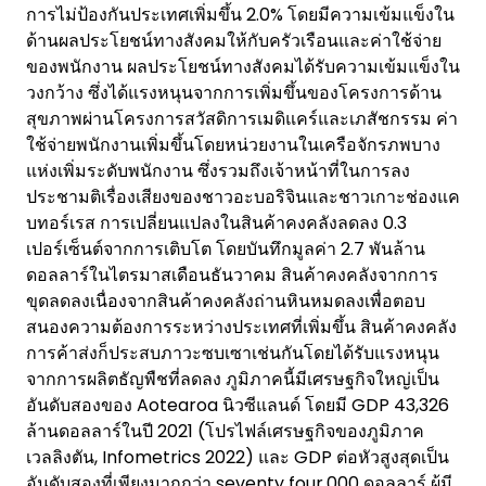
การไม่ป้องกันประเทศเพิ่มขึ้น 2.0% โดยมีความเข้มแข็งใน
ด้านผลประโยชน์ทางสังคมให้กับครัวเรือนและค่าใช้จ่าย
ของพนักงาน ผลประโยชน์ทางสังคมได้รับความเข้มแข็งใน
วงกว้าง ซึ่งได้แรงหนุนจากการเพิ่มขึ้นของโครงการด้าน
สุขภาพผ่านโครงการสวัสดิการเมดิแคร์และเภสัชกรรม ค่า
ใช้จ่ายพนักงานเพิ่มขึ้นโดยหน่วยงานในเครือจักรภพบาง
แห่งเพิ่มระดับพนักงาน ซึ่งรวมถึงเจ้าหน้าที่ในการลง
ประชามติเรื่องเสียงของชาวอะบอริจินและชาวเกาะช่องแค
บทอร์เรส การเปลี่ยนแปลงในสินค้าคงคลังลดลง 0.3
เปอร์เซ็นต์จากการเติบโต โดยบันทึกมูลค่า 2.7 พันล้าน
ดอลลาร์ในไตรมาสเดือนธันวาคม สินค้าคงคลังจากการ
ขุดลดลงเนื่องจากสินค้าคงคลังถ่านหินหมดลงเพื่อตอบ
สนองความต้องการระหว่างประเทศที่เพิ่มขึ้น สินค้าคงคลัง
การค้าส่งก็ประสบภาวะซบเซาเช่นกันโดยได้รับแรงหนุน
จากการผลิตธัญพืชที่ลดลง ภูมิภาคนี้มีเศรษฐกิจใหญ่เป็น
อันดับสองของ Aotearoa นิวซีแลนด์ โดยมี GDP 43,326
ล้านดอลลาร์ในปี 2021 (โปรไฟล์เศรษฐกิจของภูมิภาค
เวลลิงตัน, Infometrics 2022) และ GDP ต่อหัวสูงสุดเป็น
อันดับสองที่เพียงมากกว่า seventy four,000 ดอลลาร์ ผู้มี