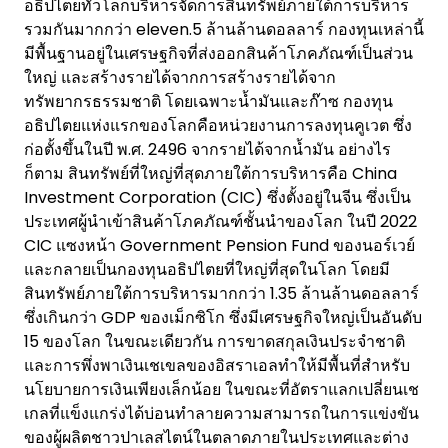
อธิปไตยทั่วโลกบริหารจัดการสินทรัพย์ภายใต้การบริหาร
รวมกันมากกว่า eleven.5 ล้านล้านดอลลาร์ กองทุนเหล่านี้
มีพื้นฐานอยู่ในเศรษฐกิจที่ส่งออกสินค้าโภคภัณฑ์เป็นส่วน
ใหญ่ และสร้างรายได้จากการสร้างรายได้จาก
ทรัพยากรธรรมชาติ โดยเฉพาะน้ำมันและก๊าซ กองทุน
อธิปไตยแห่งแรกของโลกคือหน่วยงานการลงทุนคูเวต ซึ่ง
ก่อตั้งขึ้นในปี พ.ศ. 2496 จากรายได้จากน้ำมัน อย่างไร
ก็ตาม สินทรัพย์ที่ใหญ่ที่สุดภายใต้การบริหารคือ China
Investment Corporation (CIC) ซึ่งตั้งอยู่ในจีน ซึ่งเป็น
ประเทศผู้นำเข้าสินค้าโภคภัณฑ์ชั้นนำของโลก ในปี 2022
CIC แซงหน้า Government Pension Fund ของนอร์เวย์
และกลายเป็นกองทุนอธิปไตยที่ใหญ่ที่สุดในโลก โดยมี
สินทรัพย์ภายใต้การบริหารมากกว่า 1.35 ล้านล้านดอลลาร์
ซึ่งเกินกว่า GDP ของเม็กซิโก ซึ่งมีเศรษฐกิจใหญ่เป็นอันดับ
15 ของโลก ในขณะเดียวกัน การขาดสกุลเงินประจำชาติ
และการพึ่งพาเงินเชเขลของอิสราเอลทำให้มีพื้นที่สำหรับ
นโยบายการเงินเพียงเล็กน้อย ในขณะที่อัตราแลกเปลี่ยนเช
เกลที่แข็งแกร่งได้บ่อนทำลายความสามารถในการแข่งขัน
ของผู้ผลิตชาวปาเลสไตน์ในตลาดภายในประเทศและต่าง