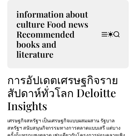
S
k
information about
i
culture Food news
p
Recommended
t
M
S
S
o
e
w
e
books and
n
i
a
c
u
t
r
literature
o
c
c
n
h
h
t
c
การอัปเดตเศรษฐกิจราย
e
o
l
n
o
สัปดาห์ทั่วโลก Deloitte
t
r
m
Insights
o
d
e
เศรษฐกิจสหรัฐฯ เป็นเศรษฐกิจแบบผสมผสาน รัฐบาล
สหรัฐฯ สนับสนุนกิจกรรมทางการตลาดแบบเสรี แต่บาง
ครั้งก็แทรกแซงตลาด เช่นเดียวกับโครงการผ่อนคลายเชิง