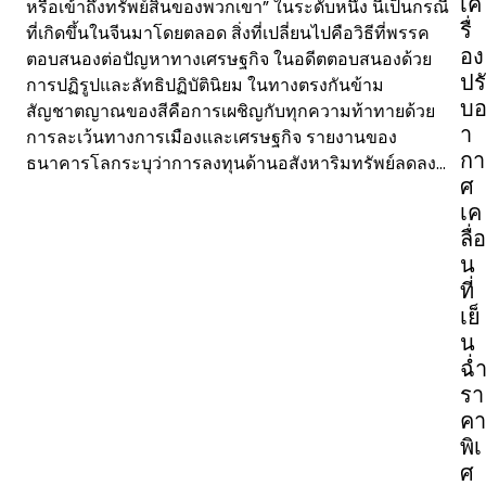
เค
หรือเข้าถึงทรัพย์สินของพวกเขา” ในระดับหนึ่ง นี่เป็นกรณี
รื่
ที่เกิดขึ้นในจีนมาโดยตลอด สิ่งที่เปลี่ยนไปคือวิธีที่พรรค
อง
ตอบสนองต่อปัญหาทางเศรษฐกิจ ในอดีตตอบสนองด้วย
ปรั
การปฏิรูปและลัทธิปฏิบัตินิยม ในทางตรงกันข้าม
บ
สัญชาตญาณของสีคือการเผชิญกับทุกความท้าทายด้วย
า
การละเว้นทางการเมืองและเศรษฐกิจ รายงานของ
กา
ธนาคารโลกระบุว่าการลงทุนด้านอสังหาริมทรัพย์ลดลง…
ศ
เค
ลื่อ
น
ที่
เย็
น
ฉ่
รา
คา
พิเ
ศ