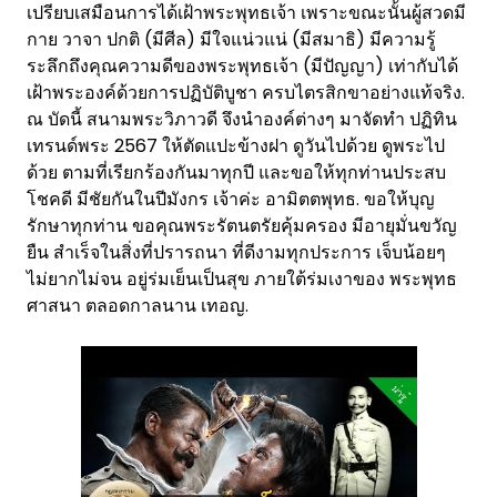
เปรียบเสมือนการได้เฝ้าพระพุทธเจ้า เพราะขณะนั้นผู้สวดมี
กาย วาจา ปกติ (มีศีล) มีใจแน่วแน่ (มีสมาธิ) มีความรู้
ระลึกถึงคุณความดีของพระพุทธเจ้า (มีปัญญา) เท่ากับได้
เฝ้าพระองค์ด้วยการปฏิบัติบูชา ครบไตรสิกขาอย่างแท้จริง.
ณ บัดนี้ สนามพระวิภาวดี จึงนำองค์ต่างๆ มาจัดทำ ปฏิทิน
เทรนด์พระ 2567 ให้ตัดแปะข้างฝา ดูวันไปด้วย ดูพระไป
ด้วย ตามที่เรียกร้องกันมาทุกปี และขอให้ทุกท่านประสบ
โชคดี มีชัยกันในปีมังกร เจ้าค่ะ อามิตตพุทธ. ขอให้บุญ
รักษาทุกท่าน ขอคุณพระรัตนตรัยคุ้มครอง มีอายุมั่นขวัญ
ยืน สําเร็จในสิ่งที่ปรารถนา ที่ดีงามทุกประการ เจ็บน้อยๆ
ไม่ยากไม่จน อยู่ร่มเย็นเป็นสุข ภายใต้ร่มเงาของ พระพุทธ
ศาสนา ตลอดกาลนาน เทอญ.