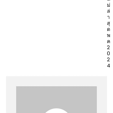
ม่
ล่
า
สุ
ด
พ
ค
2
0
2
4