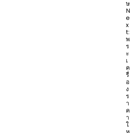
ษ
N
e
x
t:
พ
ร
ะ
เ
ค
รื่
อ
ง
ร
า
ค
า
ใ
ห