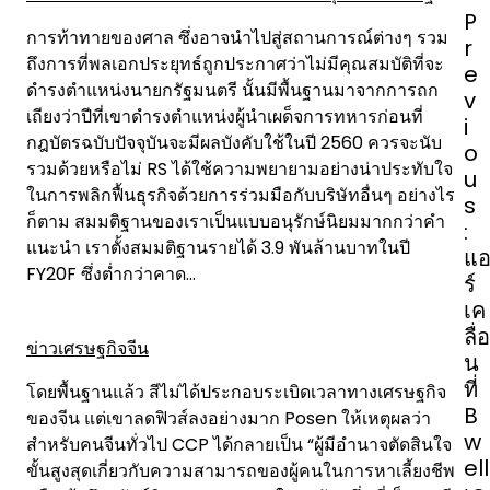
P
P
o
การท้าทายของศาล ซึ่งอาจนำไปสู่สถานการณ์ต่างๆ รวม
r
s
ถึงการที่พลเอกประยุทธ์ถูกประกาศว่าไม่มีคุณสมบัติที่จะ
e
t
ดำรงตำแหน่งนายกรัฐมนตรี นั้นมีพื้นฐานมาจากการถก
v
n
เถียงว่าปีที่เขาดำรงตำแหน่งผู้นำเผด็จการทหารก่อนที่
i
a
กฎบัตรฉบับปัจจุบันจะมีผลบังคับใช้ในปี 2560 ควรจะนับ
o
v
รวมด้วยหรือไม่ RS ได้ใช้ความพยายามอย่างน่าประทับใจ
u
i
ในการพลิกฟื้นธุรกิจด้วยการร่วมมือกับบริษัทอื่นๆ อย่างไร
s
g
ก็ตาม สมมติฐานของเราเป็นแบบอนุรักษ์นิยมมากกว่าคำ
:
a
แนะนำ เราตั้งสมมติฐานรายได้ 3.9 พันล้านบาทในปี
แ
t
FY20F ซึ่งต่ำกว่าคาด…
ร์
i
เค
o
ลื่อ
ข่าวเศรษฐกิจจีน
n
น
ที่
โดยพื้นฐานแล้ว สีไม่ได้ประกอบระเบิดเวลาทางเศรษฐกิจ
B
ของจีน แต่เขาลดฟิวส์ลงอย่างมาก Posen ให้เหตุผลว่า
w
สำหรับคนจีนทั่วไป CCP ได้กลายเป็น “ผู้มีอำนาจตัดสินใจ
ell
ขั้นสูงสุดเกี่ยวกับความสามารถของผู้คนในการหาเลี้ยงชีพ