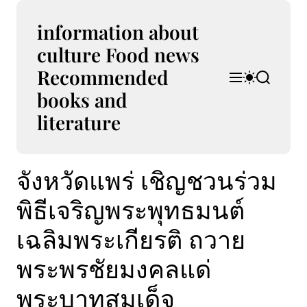
S
k
information about
i
culture Food news
p
Recommended
t
M
S
S
o
e
w
e
books and
n
i
a
c
u
t
r
literature
o
c
c
n
h
h
t
c
จังหวัดแพร่ เชิญชวนร่วม
e
o
l
n
o
พิธีเจริญพระพุทธมนต์
t
r
m
เฉลิมพระเกียรติ ถวาย
o
d
พระพรชัยมงคลแด่
e
พระบาทสมเด็จ