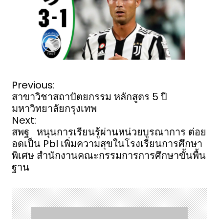
P
Previous:
o
สาขาวิชาสถาปัตยกรรม หลักสูตร 5 ปี
s
มหาวิทยาลัยกรุงเทพ
t
Next:
n
สพฐ หนุนการเรียนรู้ผ่านหน่วยบูรณาการ ต่อย
a
อดเป็น Pbl เพิ่มความสุขในโรงเรียนการศึกษา
v
พิเศษ สำนักงานคณะกรรมการการศึกษาขั้นพื้น
i
ฐาน
g
a
t
i