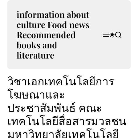
S
k
information about
i
culture Food news
p
Recommended
t
M
S
S
o
e
w
e
books and
n
i
a
c
u
t
r
literature
o
c
c
n
h
h
t
c
วิชาเอกเทคโนโลยีการ
e
o
l
n
o
โฆษณาและ
t
r
m
ประชาสัมพันธ์ คณะ
o
d
เทคโนโลยีสื่อสารมวลชน
e
มหาวิทยาลัยเทคโนโลยี