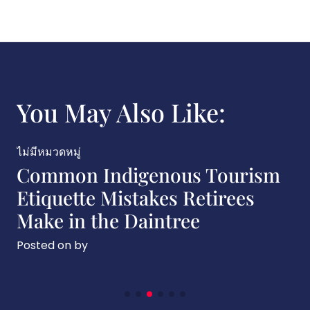
You May Also Like:
ไม่มีหมวดหมู่
genous Tourism
Beginner-Frien
takes Retirees
Tourism Etiquet
aintree
International S
Kakadu
Posted on
by