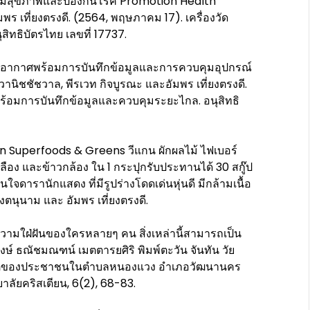
สริมสุขภาพและป้องกันโรค Promotion Health
ร เที่ยงตรงดี. (2564, พฤษภาคม 17). เครื่องวัด
ิทธิบัตรไทย เลขที่ 17737.
อากาศพร้อมการบันทึกข้อมูลและการควบคุมอุปกรณ์
วานิชชัชวาล, พีรเวท กิจบูรณะ และอัมพร เที่ยงตรงดี.
พร้อมการบันทึกข้อมูลและควบคุมระยะไกล. อนุสิทธิ
 Superfoods & Greens วีแกน ผักผลไม้ ไฟเบอร์
วเหลือง และข้าวกล้อง ใน 1 กระปุกรับประทานได้ 30 สกู๊ป
นใจดารานักแสดง ที่มีรูปร่างโดดเด่นหุ่นดี มีกล้ามเนื้อ
นุนาม และ อัมพร เที่ยงตรงดี.
วามใฝ่ฝันของใครหลายๆ คน สิ่งเหล่านี้สามารถเป็น
งษ์ ธณัชมณฑน์ เมตตารยศิริ พิมพ์ตะวัน จันทัน วัย
พชีวิตของประชาชนในตำบลหนองแวง อำเภอวัฒนานคร
ลัยคริสเตียน, 6(2), 68-83.