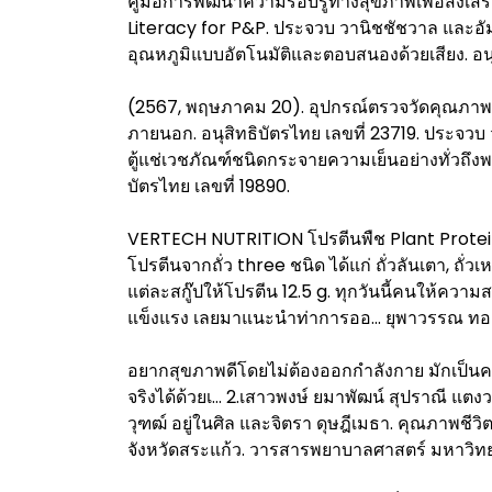
คู่มือการพัฒนาความรอบรู้ทางสุขภาพเพื่อส่งเ
Literacy for P&P. ประจวบ วานิชชัชวาล และอัมพ
อุณหภูมิแบบอัตโนมัติและตอบสนองด้วยเสียง. อนุส
(2567, พฤษภาคม 20). อุปกรณ์ตรวจวัดคุณภาพ
ภายนอก. อนุสิทธิบัตรไทย เลขที่ 23719. ประจวบ 
ตู้แช่เวชภัณฑ์ชนิดกระจายความเย็นอย่างทั่วถึง
บัตรไทย เลขที่ 19890.
VERTECH NUTRITION โปรตีนพืช Plant Protein
โปรตีนจากถั่ว three ชนิด ได้แก่ ถั่วลันเตา, ถั่
แต่ละสกู๊ปให้โปรตีน 12.5 g. ทุกวันนี้คนให้ความส
แข็งแรง เลยมาแนะนำท่าการออ… ยุพาวรรณ ทองต
อยากสุขภาพดีโดยไม่ต้องออกกำลังกาย มักเป็นค
จริงได้ด้วยเ… 2.เสาวพงษ์ ยมาพัฒน์ สุปราณี แตงว
วุฑฒ์ อยู่ในศิล และจิตรา ดุษฎีเมธา. คุณภา
จังหวัดสระแก้ว. วารสารพยาบาลศาสตร์ มหาวิทยา