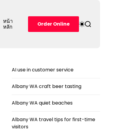
หน้า
S
S
Order Online
หลัก
w
e
i
a
t
r
c
c
h
h
c
o
AI use in customer service
l
o
r
Albany WA craft beer tasting
m
o
d
Albany WA quiet beaches
e
Albany WA travel tips for first-time
visitors