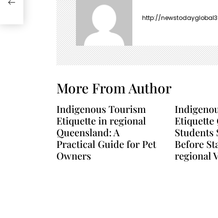
g
a
http://newstodayglobal
t
i
o
n
More From Author
Indigenous Tourism
Indigeno
Etiquette in regional
Etiquette
Queensland: A
Students 
Practical Guide for Pet
Before St
Owners
regional V