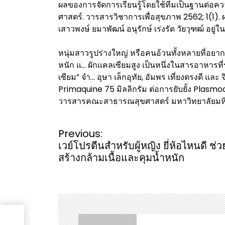
ผลของการจัดการเรียนรู้โดยใช้ทีมเป็นฐานต่อ
ศาสตร์. วารสารวิชาการเพื่อสุขภาพ 2562; 1(1). 
เสาวพงษ์ ยมาพัฒน์ อนุรักษ์ เร่งรัด วัยวุฑฒ์ อยู่ใน
หนุ่มสาวรูปร่างใหญ่ หรือคนอ้วนทั้งหลายที่อยาก
หนัก แ… ผักเเคลเซียมสูง เป็นหนึ่งในสารอาหารที่ร่
เซียม” จำ… อุษา เล็กอุทัย, อัมพร เที่ยงตรงดี แล
Primaquine 75 มิลลิกรัม ต่อการยับยั้ง Plasm
วารสารคณะสาธารณสุขศาสตร์ มหาวิทยาลัยมห
P
Previous:
o
เวย์โปรตีนสำหรับผู้หญิง ยี่ห้อไหนดี ช่ว
s
สร้างกล้ามเนื้อและคุมน้ำหนัก
t
n
a
v
i
ง