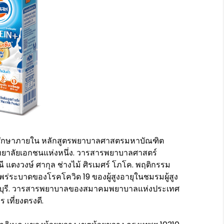
ศึกษาภายใน หลักสูตรพยาบาลศาสตรมหาบัณฑิต
ิทยาลัยเอกชนแห่งหนึ่ง. วารสารพยาบาลศาสตร์
ณี แตงวงษ์ ศากุล ช่างไม้ ศิรเมศร์ โภโค. พฤติกรรม
พร่ระบาดของโรคโควิด 19 ของผู้สูงอายุในชมรมผู้สูง
าชบุรี. วารสารพยาบาลของสมาคมพยาบาลแห่งประเทศ
 เที่ยงตรงดี.