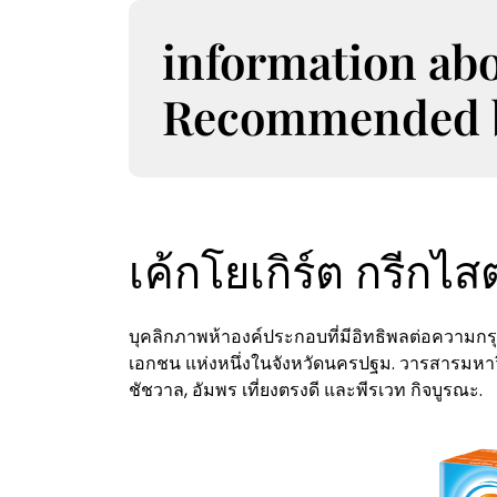
S
k
information ab
i
p
Recommended bo
t
o
c
o
n
t
เค้กโยเกิร์ต กรีกไส
e
n
t
บุคลิกภาพห้าองค์ประกอบที่มีอิทธิพลต่อความ
เอกชน แห่งหนึ่งในจังหวัดนครปฐม. วารสารมหาวิ
ชัชวาล, อัมพร เที่ยงตรงดี และพีรเวท กิจบูรณะ.