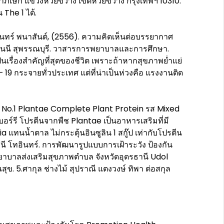
ัชดาภิเษก แขวงห้วยขวาง เขตห้วยขวาง กรุงเทพฯ 10310.
The 1 ได้.
รินทร์ พนาสันต์, (2556). ความคิดเห็นต่อบรรยากาศ
นี สุพรรณบุรี. วาสารการพยาบาลและการศึกษา.
็นเรื่องสำคัญที่สุดของชีวิต เพราะถ้าหากสุขภาพย่ำแย่
 19 กระจายทั่วประเทศ แต่ที่น่าเป็นห่วงคือ แรงงานติด
4ข. No.1 Plantae Complete Plant Protein รส Mixed
อร์รี โปรตีนจากพืช Plantae เป็นอาหารเสริมที่มี
แทนน้ำตาล ไม่กระตุ้นอินซูลิน 1 สกู๊ป เท่ากับโปรตีน
ินี โทอินทร์. การพัฒนารูปแบบการเฝ้าระวัง ป้องกัน
าบาลส่งเสริมสุขภาพตำบล จังหวัดอุดรธานี Udol
 5.ศากุล ช่างไม้ สุปราณี แตงวงษ์ ทิพา ต่อสกุล