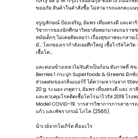
forty six อาคารรุ่งโรจน์ธนกุล ชั้นที่ 13 ถนนร
ขออภัย สินค้าในคำสั่งซื้อ ไม่สามารถแลกคะแนน 
จรูญลักษณ์ ป้องเจริญ, อัมพร เที่ยงตรงดี และดา
วิชาการของนักศึกษาวิทยาลัยพยาบาลบรมราชชน
สมัยเด็กๆ ไม่เคยคิดเลยว่า เรื่องสุขภาพจะกลายเป
มั… โลกของเรากำลังเจอศึกใหญ่ เชื้อไวรัสโควิด –
เชื้อโค…
และค่อนข้างเหลวไม่จับตัวเป็นก้อน ดังภาพที่ 
Berries 1 กระปุก Superfoods & Greens มิกซ์เบ
ส่วนผสมของกลิ่นเบอร์รี ได้ความหวานจาก Stevia 
20 g. ระนอง เกตุดาว, อัมพร เที่ยงตรงดี และ ภาส
และควบคุมโรคติดเชื้อโคโรนาไวรัส 2019 โรงพย
Model COVID-19. วารสารวิชาการการสาธารณสุข.
แก้ว และพัชราภรณ์ โภโค (2565).
น้ําเวย์จากโยเกิร์ต คืออะไร