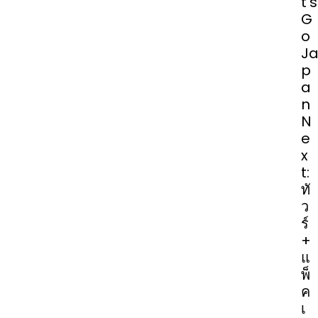
t’s
G
o
J
p
a
n
N
e
x
t:
ทั
ว
ร์
+
แ
พ็
ค
เ