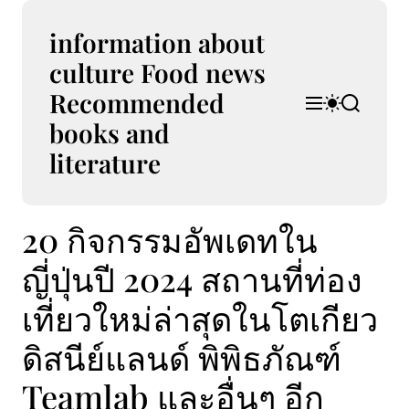
S
k
information about
i
culture Food news
p
Recommended
t
M
S
S
o
e
w
e
books and
n
i
a
c
u
t
r
literature
o
c
c
n
h
h
t
c
20 กิจกรรมอัพเดทใน
e
o
l
n
o
ญี่ปุ่นปี 2024 สถานที่ท่อง
t
r
m
เที่ยวใหม่ล่าสุดในโตเกียว
o
d
ดิสนีย์แลนด์ พิพิธภัณฑ์
e
Teamlab และอื่นๆ อีก