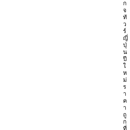
ก
จ
ทั
ว
ร์
ญี่
ปุ่
น
ปี
ใ
ห
ม่
ร
า
ค
า
ถู
ก
ที่