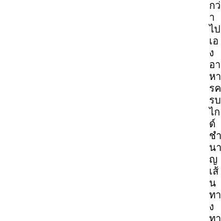
กว่
า
ไป
เอ
ง
อา
หา
รค
รบ
ไก
ด์
ช
น
ญ
เส้
น
ทา
ง
ทา