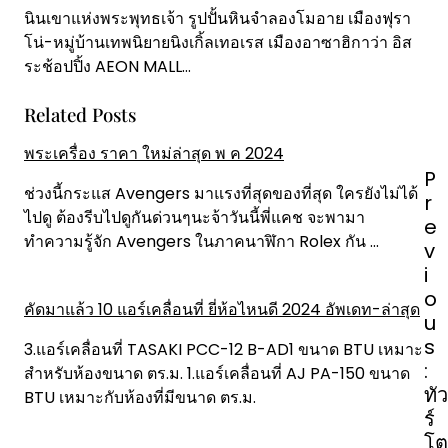
นินเขาแห่งพระพุทธเจ้า รูปปั้นหินจำลองโมอาย เมืองฟุรา
โน่-หมู่บ้านเทพนิยายนิงเกิ้ลเทอเรส เมืองอาซาฮิกาว่า อิส
ระช้อปปิ้ง AEON MALL…
Related Posts
พระเครื่อง ราคา ใหม่ล่าสุด พ ค 2024
P
P
o
ช่วงนี้กระแส Avengers มาแรงที่สุดของที่สุด ใครยังไม่ได้
r
s
ไปดู ต้องรีบไปดูกันด่วนๆนะจ้าวันนี้พี่แคช จะพามา
e
t
ทำความรู้จัก Avengers ในภาคนาฬิกา Rolex กัน ...
v
n
i
a
o
คัดมาแล้ว 10 แอร์เคลื่อนที่ ยี่ห้อไหนดี 2024 อัพเดท-ล่าสุด
v
u
i
s
3.แอร์เคลื่อนที่ TASAKI PCC-12 B-AD1 ขนาด BTU เหมาะ
g
:
สำหรับห้องขนาด ตร.ม. 1.แอร์เคลื่อนที่ AJ PA-150 ขนาด
a
ทัว
BTU เหมาะกับห้องที่มีขนาด ตร.ม.
t
ร์
i
โต