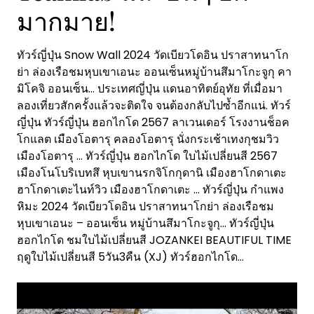
มากมาย!
ทัวร์ญี่ปุ่น Snow Wall 2024 วัดเบียวโดอิน ปราสาทนาโก
ย่า ล่องเรือชมหุบเขาเอนะ ออนเซ็นหมู่บ้านสึมาโกะจูกุ คา
มิโคจิ ออนเซ็น… ประเทศญี่ปุ่น แดนอาทิตย์อุทัย ที่เมื่อมา
ลองเที่ยวสักครั้งแล้วจะติดใจ จนต้องกลับไปซ้ำอีกแน่. ทัวร์
ญี่ปุ่น ทัวร์ญี่ปุ่น ฮอกไกโด 2567 ลาเวนเดอร์ โรงงานช็อค
โกแลต เมืองโอตารุ คลองโอตารุ นั่งกระเช้าเทงกุชมวิว
เมืองโอตารุ … ทัวร์ญี่ปุ่น ฮอกไกโด ใบไม้เปลี่ยนสี 2567
เมืองโนโบริเบทสึ หุบเขานรกจิโกกุดานิ เมืองฮาโกดาเตะ
ฮาโกดาเตะไนท์วิว เมืองฮาโกดาเตะ … ทัวร์ญี่ปุ่น กำแพง
หิมะ 2024 วัดเบียวโดอิน ปราสาทนาโกย่า ล่องเรือชม
หุบเขาเอนะ – ออนเซ็น หมู่บ้านสึมาโกะจูกุ… ทัวร์ญี่ปุ่น
ฮอกไกโด ชมใบไม้เปลี่ยนสี JOZANKEI BEAUTIFUL TIME
ฤดูใบไม้เปลี่ยนสี 5วัน3คืน (XJ) ทัวร์ฮอกไกโด…