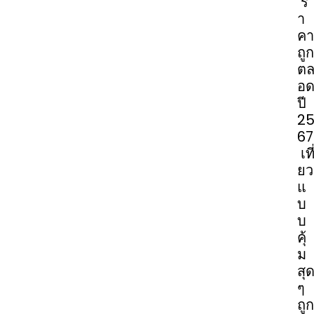
ร
า
คา
ถูก
ต
อ
ปี
2
67
เที
ยว
แ
บ
บ
คุ้
ม
สุ
ๆ
ถูก