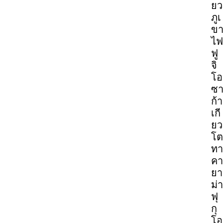
ยว
ภูเ
ข
ไฟ
ฟู
จิ
โอ
ซ
ก้า
เกี
ยว
โต
ทา
คา
ยา
ม่า
ฟุ
กุ
โอ