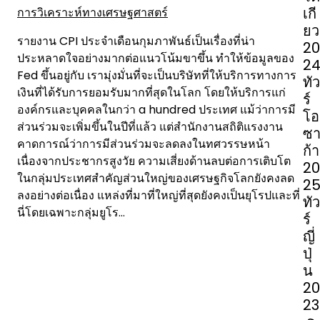
o
เกี
การวิเคราะห์ทางเศรษฐศาสตร์
n
ยว
รายงาน CPI ประจำเดือนกุมภาพันธ์เป็นเรื่องที่น่า
20
ประหลาดใจอย่างมากต่อแนวโน้มขาขึ้น ทำให้ข้อมูลของ
2
Fed ขึ้นอยู่กับ เรามุ่งมั่นที่จะเป็นบริษัทที่ให้บริการทางการ
ทัว
เงินที่ได้รับการยอมรับมากที่สุดในโลก โดยให้บริการแก่
ร์
องค์กรและบุคคลในกว่า a hundred ประเทศ แม้ว่าการมี
โอ
ส่วนร่วมจะเพิ่มขึ้นในปีที่แล้ว แต่สำนักงานสถิติแรงงาน
ซ
คาดการณ์ว่าการมีส่วนร่วมจะลดลงในทศวรรษหน้า
ก้า
เนื่องจากประชากรสูงวัย ความเสี่ยงด้านลบต่อการเติบโต
20
ในกลุ่มประเทศสำคัญส่วนใหญ่ของเศรษฐกิจโลกยังคงลด
2
ลงอย่างต่อเนื่อง แหล่งที่มาที่ใหญ่ที่สุดยังคงเป็นยุโรปและที่
ทัว
นี่โดยเฉพาะกลุ่มยูโร…
ร์
ญี่
ปุ่
น
20
23