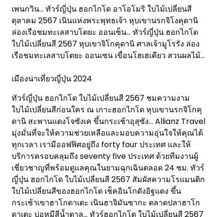
เพนกวิน… ทัวร์ญี่ปุ่น ฮอกไกโด อาโอโมริ ใบไม้เปลี่ยนสี
ตุลาคม 2567 เนินแห่งพระพุทธเจ้า หุบเขานรกจิโงคุดานิ
ล่องเรือชมทะเลสาบโตยะ ออนเซ็น… ทัวร์ญี่ปุ่น ฮอกไกโด
ใบไม้เปลี่ยนสี 2567 หุบเขาจิโกคุดานิ ศาลเจ้ามูโรรัง ล่อง
เรือชมทะเลสาบโตยะ ออนเซน เขื่อนโฮเฮเคียว สวนผลไม้…
เมืองน่าเที่ยวญี่ปุ่น 2024
ทัวร์ญี่ปุ่น ฮอกไกโด ใบไม้เปลี่ยนสี 2567 ชมความงาม
ใบไม้เปลี่ยนสีก่อนใคร ณ เกาะฮอกไกโด หุบเขานรกจิโกคุ
ดานิ สะพานแดงโจซังเค ขึ้นกระเช้าอุสุซัง… Allianz Travel
มุ่งมั่นที่จะให้ความช่วยเหลือและมอบความอุ่นใจให้คุณได้
ทุกเวลา เรามีออฟฟิศอยู่ถึง forty four ประเทศ และให้
บริการครอบคลุมถึง seventy five ประเทศ ด้วยทีมงานผู้
เชี่ยวชาญที่พร้อมดูแลคุณในยามฉุกเฉินตลอด 24 ชม. ทัวร์
ญี่ปุ่น ฮอกไกโด ใบไม้เปลี่ยนสี 2567 สัมผัสความโรแมนติก
ใบไม้เปลี่ยนสีของฮอกไกโด เช็คอินโกดังอิฐแดง ขึ้น
กระเช้าเขาฮาโกดาเตะ เนินฮาจิมันซากะ ตลาดปลาฮาโก
ดาเตะ บ่อหมีสีน้ำตาล… ทัวร์ฮอกไกโด ใบไม้เปลี่ยนสี 2567