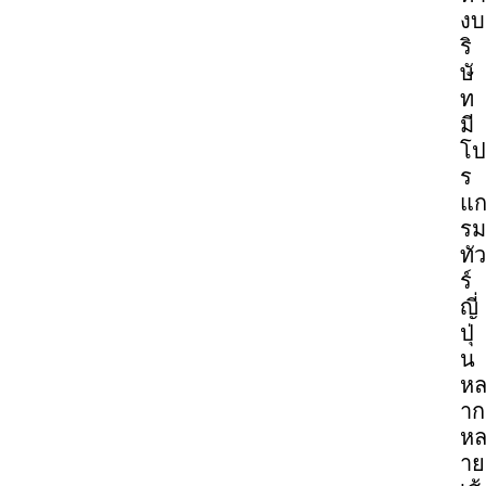
งบ
ริ
ษั
ท
มี
โป
ร
แ
รม
ทัว
ร์
ญี่
ปุ่
น
ห
าก
ห
าย