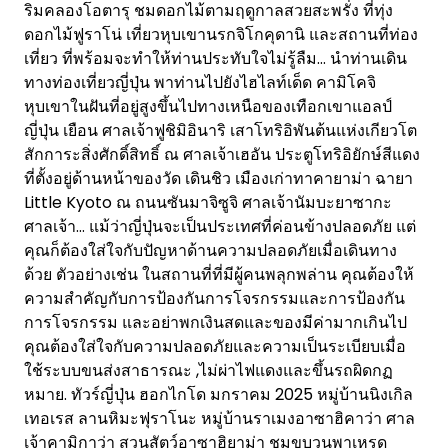
ริมคลองโอตารุ ชมดอกไม้ตามฤดูกาลสวยสะพรั่ง ที่ทุ่ง
ดอกไม้ฟูราโน่ เที่ยวหุบเขานรกจิโกคุดานิ และสถานที่ท่อง
เที่ยว ที่พร้อมจะทำให้ท่านประทับใจไม่รู้ลืม… นำท่านเดิน
ทางท่องเที่ยวญี่ปุ่น พาท่านไปยังไฮไลท์เด็ด คามิโคจิ
หุบเขาในฝันที่อยู่สูงขึ้นไปทางเหนือของเทือกเขาแอลป์
ญี่ปุ่น เยือน ศาลเจ้าฟูชิมิอินาริ เสาโทริอิพันต้นแห่งเกียวโต
สักการะสิ่งศักดิ์สิทธิ์ ณ ศาลเจ้าเฮอัน ประตูโทริอิยักษ์สีแดง
ที่ตั้งอยู่ด้านหน้าของวัด เดินชิว เมืองเก่าทาคายาม่า ฉายา
Little Kyoto ณ ถนนซันมาจิซูจิ ศาลเจ้านัมบะยาซากะ
ศาลเจ้า… แม้ว่าญี่ปุ่นจะเป็นประเทศที่ค่อนข้างปลอดภัย แต่
คุณก็ต้องใส่ใจกับปัญหาด้านความปลอดภัยเมื่อเดินทาง
ด้วย ตัวอย่างเช่น ในสถานที่ที่มีผู้คนพลุกพล่าน คุณต้องให้
ความสำคัญกับการป้องกันการโจรกรรมและการป้องกัน
การโจรกรรม และอย่าพกเงินสดและของมีค่ามากเกินไป
คุณต้องใส่ใจกับความปลอดภัยและความเป็นระเบียบเมื่อ
ใช้ระบบขนส่งสาธารณะ ,ไม่ผ่าไฟแดงและขึ้นรถผิดกฏ
หมาย. ทัวร์ญี่ปุ่น ฮอกไกโด มกราคม 2025 หมู่บ้านนิงเกิล
เทอเรส ลานหิมะฟุราโนะ หมู่บ้านราเมงอาซาฮิคาว่า ศาล
เจ้าคามิกาว่า สวนสัตว์อาซาฮิยาม่า ชมขบวนพาเหรด