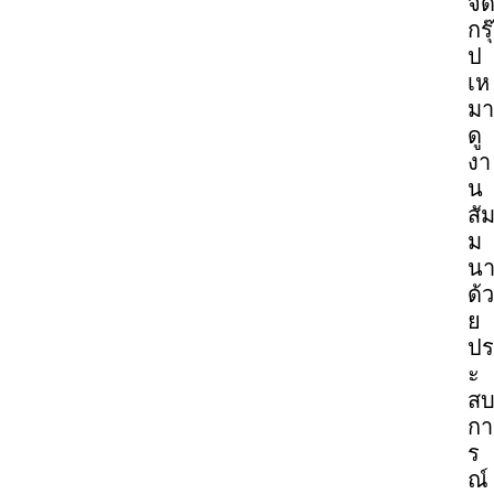
จั
กรุ๊
ป
เห
มา
ดู
งา
น
สั
ม
น
ด้ว
ย
ปร
ะ
ส
กา
ร
ณ์