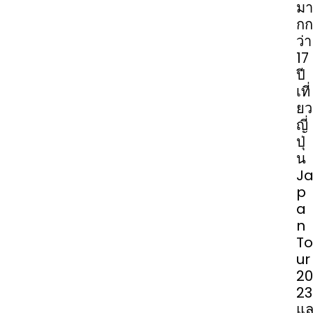
มา
กก
ว่า
17
ปี
เที่
ยว
ญี่
ปุ่
น
J
p
a
n
To
ur
20
23
แ