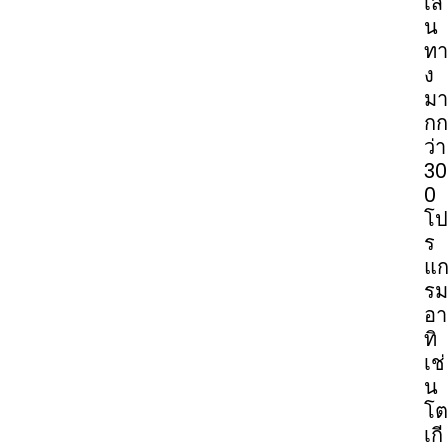
เส้
น
ทา
ง
มา
กก
ว่า
30
0
โป
ร
แ
รม
อา
ทิ
เช่
น
โต
เกี