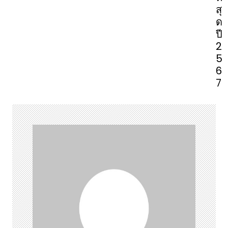
สุ
ด
ปี
2
5
6
7