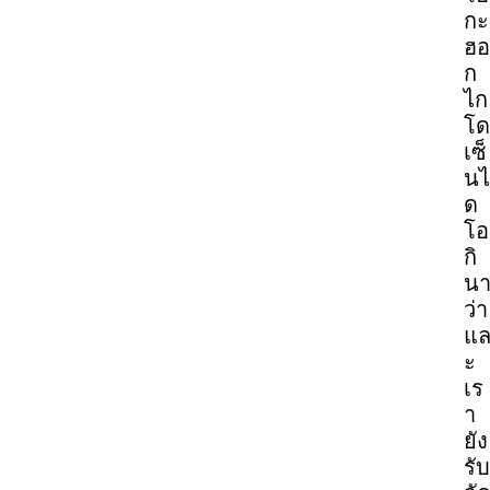
กะ
ฮอ
ก
ไก
โด
เซ็
นไ
ด
โอ
กิ
น
ว่า
แ
ะ
เร
า
ยัง
รับ