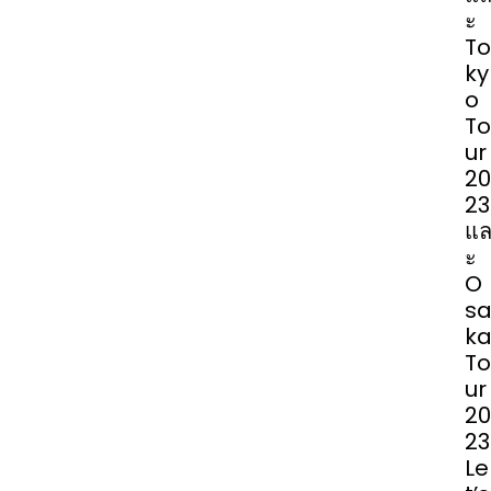
ะ
To
ky
o
To
ur
20
23
แ
ะ
O
s
k
To
ur
20
23
Le