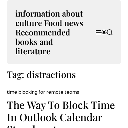
S
k
information about
i
culture Food news
p
Recommended
t
M
S
S
o
e
w
e
books and
n
i
a
c
u
t
r
literature
o
c
c
n
h
h
t
c
Tag:
distractions
e
o
l
n
o
t
r
time blocking for remote teams
m
o
The Way To Block Time
d
e
In Outlook Calendar