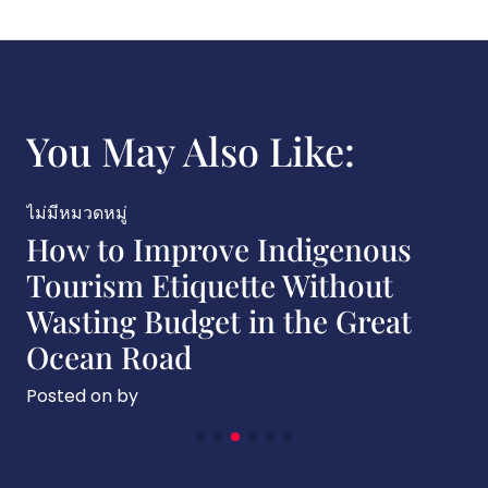
You May Also Like:
ม่มีหมวดหมู่
ไม่ม
How to Improve Indigenous
A 
Tourism Etiquette Without
In
Wasting Budget in the Great
fo
Ocean Road
Bl
osted on
by
Pos