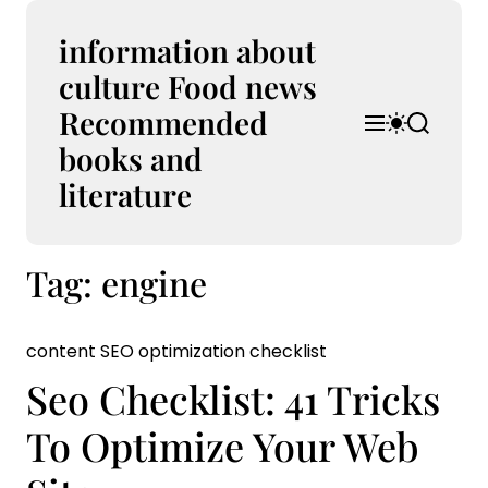
S
k
information about
i
culture Food news
p
Recommended
t
M
S
S
o
e
w
e
books and
n
i
a
c
u
t
r
literature
o
c
c
n
h
h
t
c
Tag:
engine
e
o
l
n
o
t
r
content SEO optimization checklist
m
o
Seo Checklist: 41 Tricks
d
e
To Optimize Your Web