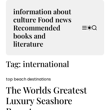
S
k
information about
i
culture Food news
p
Recommended
t
M
S
S
o
e
w
e
books and
n
i
a
c
u
t
r
literature
o
c
c
n
h
h
t
c
Tag:
international
e
o
l
n
o
t
r
top beach destinations
m
o
The Worlds Greatest
d
e
Luxury Seashore