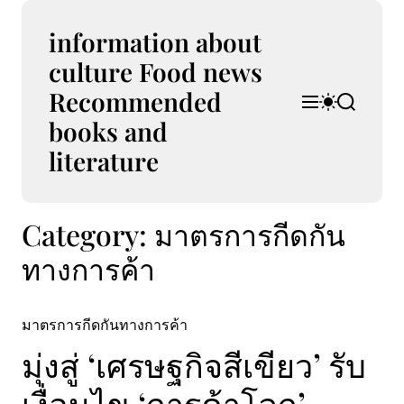
S
k
information about
i
culture Food news
p
Recommended
t
M
S
S
o
e
w
e
books and
n
i
a
c
u
t
r
literature
o
c
c
n
h
h
t
c
Category:
มาตรการกีดกัน
e
o
l
n
ทางการค้า
o
t
r
m
o
มาตรการกีดกันทางการค้า
d
e
มุ่งสู่ ‘เศรษฐกิจสีเขียว’ รับ
เงื่อนไข ‘การค้าโลก’