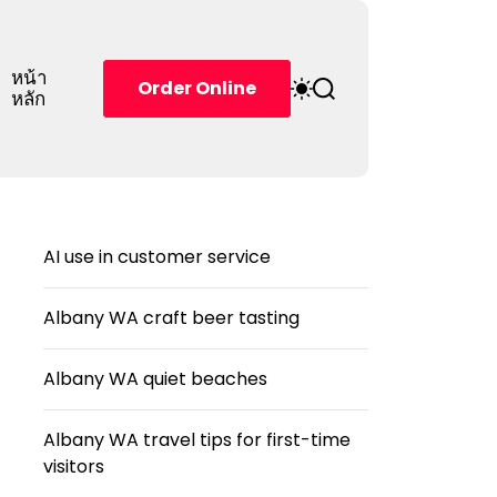
หน้า
S
S
Order Online
หลัก
w
e
i
a
t
r
c
c
h
h
c
o
AI use in customer service
l
o
r
Albany WA craft beer tasting
m
o
d
Albany WA quiet beaches
e
Albany WA travel tips for first-time
visitors