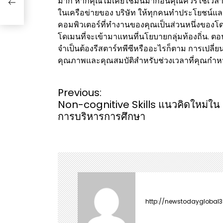
มาก หากคุณไม่เคยใช้มันมาก่อนคุณควรใช้เวลาใน
ในเครือข่ายของ บริษัท ให้ทุกคนทำประโยชน์แ
คอมพิวเตอร์ที่ทำงานของคุณเป็นส่วนหนึ่งของโด
โดเมนที่จะเข้ามาแทนที่นโยบายกลุ่มท้องถิ่น. ต
จำเป็นต้องรีสตาร์ทพีซีหรืออะไรก็ตาม การเปลี่
คุณภาพและคุณสมบัติสำหรับช่วงเวลาที่คุณกำห
P
Previous:
o
Non-cognitive Skills แนวคิดใหม่ใน
s
การบริหารการศึกษา
t
n
a
v
i
g
a
http://newstodayglobal
t