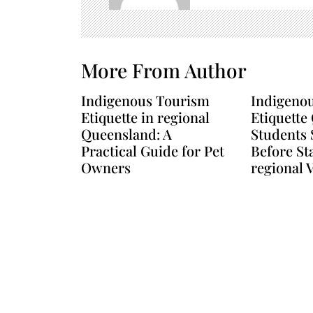
i
o
n
More From Author
Indigenous Tourism
Indigeno
Etiquette in regional
Etiquette
Queensland: A
Students 
Practical Guide for Pet
Before St
Owners
regional V