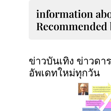
S
k
information ab
i
p
Recommended bo
t
o
c
o
n
t
ข่าวบันเทิง ข่าวดารา
e
n
อัพเดทใหม่ทุกวัน
t