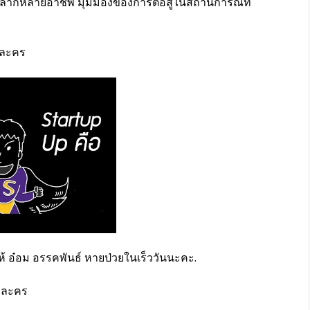
นหลากหลายอาชีพ มุมมองของการต่อสู้ในสถานการณ์ที่
 อ๋อม อรรคพันธ์ หายป่วยในเร็ววันนะคะ.