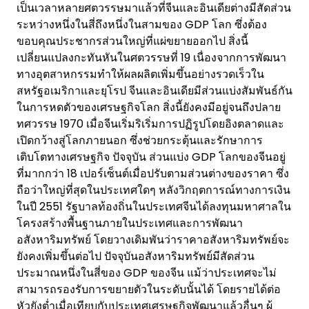
เป็นเวลาหลายศตวรรษมาแล้วที่จีนและอินเดียต่างมีสัดส่วน
ระหว่างหนึ่งในสี่ถึงหนึ่งในสามของ GDP โลก ซึ่งต้อง
ขอบคุณประชากรส่วนใหญ่ที่แผ่ขยายออกไป สิ่งนี้
เปลี่ยนแปลงกะทันหันในศตวรรษที่ 19 เนื่องจากการพัฒนา
ทางอุตสาหกรรมทำให้ผลผลิตเพิ่มขึ้นอย่างรวดเร็วใน
สหรัฐอเมริกาและยุโรป จีนและอินเดียมีส่วนแบ่งสัมพันธ์กัน
ในการหดตัวของเศรษฐกิจโลก สิ่งนี้ยังคงมีอยู่จนถึงปลาย
ทศวรรษ 1970 เมื่อจีนเริ่มริเริ่มการปฏิรูปโดยอิงตลาดและ
เปิดกว้างสู่โลกภายนอก ซึ่งช่วยกระตุ้นและรักษาการ
เติบโตทางเศรษฐกิจ ปัจจุบัน ส่วนแบ่ง GDP โลกของจีนอยู่
ที่มากกว่า 18 เปอร์เซ็นต์เมื่อปรับตามส่วนต่างของราคา ซึ่ง
ถือว่าใหญ่ที่สุดในประเทศใดๆ หลังวิกฤตการณ์ทางการเงิน
ในปี 2551 รัฐบาลท้องถิ่นในประเทศจีนได้ลงทุนมหาศาลใน
โครงสร้างพื้นฐานภายในประเทศและการพัฒนา
อสังหาริมทรัพย์ โดยวางเดิมพันว่าราคาอสังหาริมทรัพย์จะ
ยังคงเพิ่มขึ้นต่อไป ปัจจุบันอสังหาริมทรัพย์มีสัดส่วน
ประมาณหนึ่งในสี่ของ GDP ของจีน แม้ว่าประเทศจะไม่
สามารถรองรับการขยายตัวในระดับนั้นได้ โดยรายได้ต่อ
หัวยังต่ำเมื่อเทียบกับประเทศเศรษฐกิจพัฒนาแล้วอื่นๆ ผู้