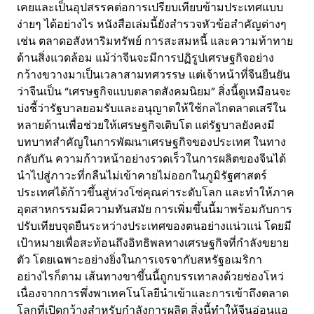
เคยและเป็นอุปสรรคต่อการเปรียบเทียบข้ามประเทศแบบ
ง่ายๆ ได้อย่างไร หนังสือเล่มนี้ยังสำรวจหัวข้อสำคัญต่างๆ
เช่น ตลาดอสังหาริมทรัพย์ การสะสมหนี้ และความท้าทาย
ด้านสิ่งแวดล้อม แม้ว่าจีนจะมีการปฏิรูปเศรษฐกิจอย่าง
กว้างขวางมาเป็นเวลาสามทศวรรษ แต่เจ้าหน้าที่จีนยืนยัน
ว่าจีนเป็น “เศรษฐกิจแบบตลาดสังคมนิยม” สิ่งนี้ดูเหมือนจะ
บ่งชี้ว่ารัฐบาลยอมรับและอนุญาตให้ใช้กลไกตลาดเสรีใน
หลายด้านเพื่อช่วยให้เศรษฐกิจเติบโต แต่รัฐบาลยังคงมี
บทบาทสำคัญในการพัฒนาเศรษฐกิจของประเทศ ในทาง
กลับกัน ความก้าวหน้าอย่างรวดเร็วในการผลิตของจีนได้
นำไปสู่ภาวะที่กลืนไม่เข้าคายไม่ออกในภูมิรัฐศาสตร์
ประเทศได้ก้าวขึ้นสู่ห่วงโซ่คุณค่าระดับโลก และทำให้ภาค
อุตสาหกรรมมีความทันสมัย การเพิ่มขึ้นนี้มาพร้อมกับการ
ปรับเทียบจุดยืนระหว่างประเทศของตนอย่างแน่วแน่ โดยมี
เป้าหมายเพื่อสะท้อนถึงอิทธิพลทางเศรษฐกิจที่กำลังขยาย
ตัว โดยเฉพาะอย่างยิ่งในการเจรจากับสหรัฐอเมริกา
อย่างไรก็ตาม เส้นทางขาขึ้นนี้ถูกบรรเทาลงด้วยช่องโหว่
เนื่องจากการพึ่งพาเทคโนโลยีนำเข้าและการเข้าถึงตลาด
โลกที่เปิดกว้างสำหรับกำลังการผลิต สิ่งนี้ทำให้จีนอ่อนแอ