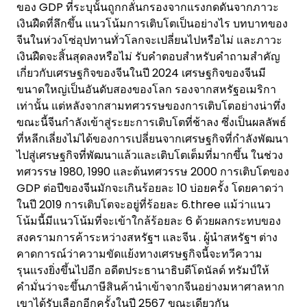
ของ GDP ที่ระบุนั้นถูกกลั่นกรองจากแรงกดดันจากภาวะ
เงินฝืดที่ลึกขึ้น แนวโน้มการเติบโตเป็นอย่างไร บทบาทของ
จีนในห่วงโซ่อุปทานทั่วโลกจะเปลี่ยนไปหรือไม่ และภาวะ
เงินฝืดจะสิ้นสุดลงหรือไม่ รับคำตอบสำหรับคำถามสำคัญ
เกี่ยวกับเศรษฐกิจของจีนในปี 2024 เศรษฐกิจของจีนมี
ขนาดใหญ่เป็นอันดับสองของโลก รองจากสหรัฐอเมริกา
เท่านั้น แต่หลังจากสามทศวรรษของการเติบโตอย่างน่าทึ่ง
ขณะนี้จีนกำลังเข้าสู่ระยะการเติบโตที่ช้าลง ซึ่งเป็นผลลัพธ์
ที่หลีกเลี่ยงไม่ได้ของการเปลี่ยนจากเศรษฐกิจที่กำลังพัฒนา
ไปสู่เศรษฐกิจที่พัฒนาแล้วและเติบโตเต็มที่มากขึ้น ในช่วง
ทศวรรษ 1980, 1990 และต้นทศวรรษ 2000 การเติบโตของ
GDP ต่อปีของจีนมักจะเกินร้อยละ 10 บ่อยครั้ง โดยคาดว่า
ในปี 2019 การเติบโตจะอยู่ที่ร้อยละ 6.three แม้ว่าแนว
โน้มนี้มีแนวโน้มที่จะเข้าใกล้ร้อยละ 6 ด้วยผลกระทบของ
สงครามการค้าระหว่างสหรัฐฯ และจีน . ผู้นำสหรัฐฯ ต่าง
คาดการณ์ว่าความขัดแย้งทางเศรษฐกิจนี้จะทวีความ
รุนแรงยิ่งขึ้นไปอีก อดีตประธานาธิบดีโดนัลด์ ทรัมป์ให้
คำมั่นว่าจะขึ้นภาษีสินค้านำเข้าจากจีนอย่างมหาศาลหาก
เขาได้รับเลือกอีกครั้งในปี 2567 ขณะเดียวกัน