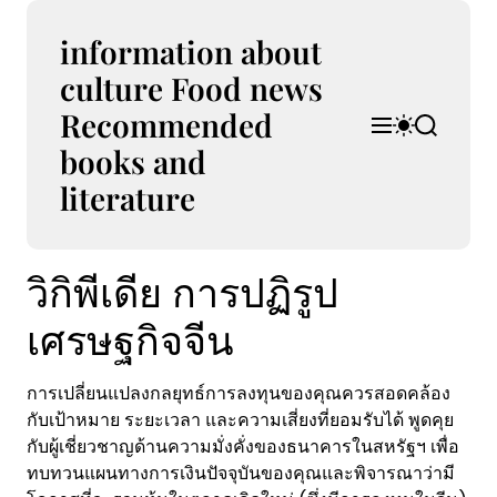
S
k
information about
i
culture Food news
p
Recommended
t
M
S
S
o
e
w
e
books and
n
i
a
c
u
t
r
literature
o
c
c
n
h
h
t
c
วิกิพีเดีย การปฏิรูป
e
o
l
n
o
เศรษฐกิจจีน
t
r
m
o
การเปลี่ยนแปลงกลยุทธ์การลงทุนของคุณควรสอดคล้อง
d
กับเป้าหมาย ระยะเวลา และความเสี่ยงที่ยอมรับได้ พูดคุย
e
กับผู้เชี่ยวชาญด้านความมั่งคั่งของธนาคารในสหรัฐฯ เพื่อ
ทบทวนแผนทางการเงินปัจจุบันของคุณและพิจารณาว่ามี