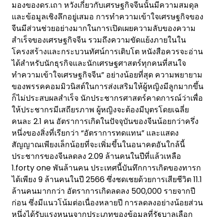
มองของดร.เถา หวังเกี่ยวกับเศรษฐกิจจีนนั้นมีความสมดุล
และข้อมูลเชิงลึกอยู่เสมอ การทำความเข้าใจเศรษฐกิจของ
จีนมีส่วนช่วยอย่างมากในการเปิดเผยความลับของความ
สำเร็จของเศรษฐกิจจีน รวมถึงความขัดแย้งภายในใน
โครงสร้างและกระบวนทัศน์การเติบโต หนังสือควรจะอ่าน
ได้สำหรับนักธุรกิจและนักเศรษฐศาสตร์ทุกคนที่สนใจ
ทำความเข้าใจเศรษฐกิจจีน” อย่างน้อยที่สุด ความพยายาม
ของพรรคคอมมิวนิสต์ในการส่งเสริมให้ผู้หญิงมีลูกมากขึ้น
ก็ไม่ประสบผลสำเร็จ นักประชากรศาสตร์คาดการณ์ว่าเพื่อ
ให้ประชากรมีเสถียรภาพ ผู้หญิงจะต้องมีบุตรโดยเฉลี่ย
คนละ 2.1 คน อัตราการเกิดในปัจจุบันของจีนน้อยกว่าครึ่ง
หนึ่งของสิ่งที่เรียกว่า “อัตราการทดแทน” และแสดง
สัญญาณเพียงเล็กน้อยที่จะเพิ่มขึ้นในอนาคตอันใกล้นี้
ประชากรของจีนลดลง 2.09 ล้านคนในปีที่แล้วเหลือ
1.forty one พันล้านคน ประเทศนี้บันทึกการเกิดของทารก
ได้เพียง 9 ล้านคนในปี 2566 ซึ่งชดเชยด้วยการเสียชีวิต 11.1
ล้านคนมากกว่า อัตราการเกิดลดลง 500,000 รายจากปี
ก่อน ซึ่งมีแนวโน้มต่อเนื่องหลายปี การลดลงอย่างน้อยส่วน
หนึ่งได้รับแรงหนุนจากประเภทของข้อมูลที่รัฐบาลเลือก