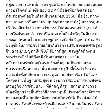
ที่สูงด้วยการแทนที่การลงทุนที่ไม่ก่อให้เกิดผลด้วยส่วนแบ่ง
การบริโภคที่เพิ่มขึ้นของ GDP นี่คือสิ่งที่ปักกิ่งเสนอมา
ตั้งแต่อย่างน้อยในเดือนมีนาคม พ.ศ. 2550 เมื่อ (ระหว่าง
การแถลงข่าวปิดการประชุมรัฐสภาสองสมัย) นายกรัฐมน
ตรีเวิน เจียเป่า ประกาศว่าการปรับสมดุลระหว่างอุปสงค์
ภายในประเทศต่อการบริโภคจะเป็นสิ่งสำคัญอันดับแรก
ของผู้กำหนดนโยบายเศรษฐกิจของปักกิ่ง ปัญหาที่สาม ซึ่ง
ปะทุขึ้นในการอภิปรายเกี่ยวกับวิธีการปรับตัวของเศรษฐกิจ
จีน อาจเป็นปัญหาที่แก้ไขได้ยากที่สุด เศรษฐกิจที่ลงทุน
ระหว่างหนึ่งในสี่ถึงหนึ่งในสามของ GDP ใน
อสังหาริมทรัพย์และโครงสร้างพื้นฐานเป็นเวลาสาม
ทศวรรษหรือมากกว่านั้น และเศรษฐกิจที่เห็นว่าจำนวน
ความมั่งคั่งที่เกิดจากการลงทุนด้านอสังหาริมทรัพย์และ
โครงสร้างพื้นฐานเพิ่มสูงขึ้น จะมีการพัฒนาการทางสังคม
เศรษฐกิจ การเงิน และ—ที่สำคัญที่สุด—สถาบันทางการ
เมืองที่ถูกสร้างขึ้นด้วยวิธีการลงทุนนี้ ประเพณีการจัดสรร
การลงทุนที่ไม่ถูกต้องดังกล่าวยังมีแนวโน้มที่จะส่งผลให้
ภาคครัวเรือนที่เจ้าของบ้านมีส่วนแบ่งเงินออมในครัวเรือน