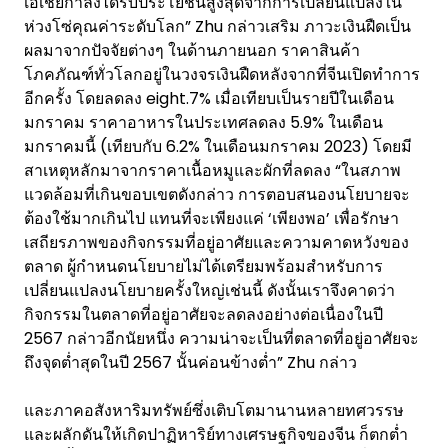
เอเชียกำลังได้รับประโยชน์สูงสุดจากการเปลี่ยนแปลงใน
ห่วงโซ่คุณค่าระดับโลก” Zhu กล่าวเสริม ภาวะเงินฝืดเป็น
ผลมาจากปัจจัยต่างๆ ในด้านภายนอก ราคาสินค้า
โภคภัณฑ์ทั่วโลกอยู่ในวงจรเงินฝืดหลังจากที่จีนเปิดทำการ
อีกครั้ง โดยลดลง eight.7% เมื่อเทียบเป็นรายปีในเดือน
มกราคม ราคาอาหารในประเทศลดลง 5.9% ในเดือน
มกราคมนี้ (เทียบกับ 6.2% ในเดือนมกราคม 2023) โดยมี
สาเหตุหลักมาจากราคาเนื้อหมูและผักที่ลดลง “ในสภาพ
แวดล้อมที่เกินขอบเขตดังกล่าว การตอบสนองนโยบายจะ
ต้องใช้มากเกินไป แทนที่จะเพียงแค่ ‘เพียงพอ’ เพื่อรักษา
เสถียรภาพของกิจกรรมที่อยู่อาศัยและความคาดหวังของ
ตลาด ผู้กำหนดนโยบายไม่ได้เตรียมพร้อมสำหรับการ
เปลี่ยนแปลงนโยบายครั้งใหญ่เช่นนี้ ดังนั้นเราจึงคาดว่า
กิจกรรมในตลาดที่อยู่อาศัยจะลดลงอย่างต่อเนื่องในปี
2567 กล่าวอีกนัยหนึ่ง ความน่าจะเป็นที่ตลาดที่อยู่อาศัยจะ
ถึงจุดต่ำสุดในปี 2567 นั้นค่อนข้างต่ำ” Zhu กล่าว
และภาคอสังหาริมทรัพย์ซึ่งเติบโตมานานหลายทศวรรษ
และผลักดันให้เกิดปาฏิหาริย์ทางเศรษฐกิจของจีน ก็ตกต่ำ