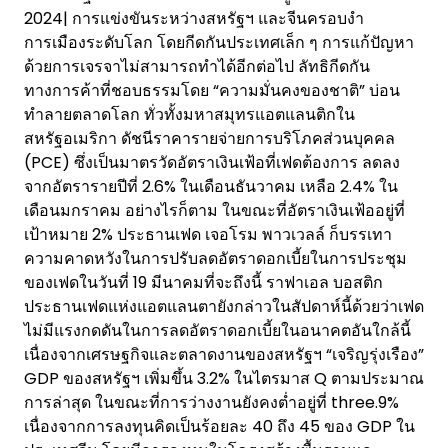
2024| การแข่งขันระหว่างสหรัฐฯ และจีนครอบงำ
การเมืองระดับโลก โดยกีดกันประเทศเล็ก ๆ การแก้ปัญหา
ด้วยการเจรจาไม่สามารถทำได้อีกต่อไป ลัทธิกีดกัน
ทางการค้าที่ชอบธรรมโดย “ความมั่นคงของชาติ” บ่อน
ทำลายตลาดโลก ทั่วทั้งมหาสมุทรแอตแลนติกใน
สหรัฐอเมริกา ดัชนีราคารายจ่ายการบริโภคส่วนบุคคล
(PCE) ซึ่งเป็นมาตรวัดอัตราเงินเฟ้อที่เฟดต้องการ ลดลง
จากอัตรารายปีที่ 2.6% ในเดือนธันวาคม เหลือ 2.4% ใน
เดือนมกราคม อย่างไรก็ตาม ในขณะที่อัตราเงินเฟ้ออยู่ที่
เป้าหมาย 2% ประธานเฟด เจอโรม พาวเวลล์ ก็บรรเทา
ความคาดหวังในการปรับลดอัตราดอกเบี้ยในการประชุม
ของเฟดในวันที่ 19 มีนาคมที่จะถึงนี้ ราฟาเอล บอสติก
ประธานเฟดแห่งแอตแลนตายังกล่าวในสัปดาห์นี้ด้วยว่าเฟด
ไม่มีแรงกดดันในการลดอัตราดอกเบี้ยในอนาคตอันใกล้นี้
เนื่องจากเศรษฐกิจและตลาดงานของสหรัฐฯ “เจริญรุ่งเรือง”
GDP ของสหรัฐฯ เพิ่มขึ้น 3.2% ในไตรมาส Q ตามประมาณ
การล่าสุด ในขณะที่การว่างงานยังคงต่ำอยู่ที่ three.9%
เนื่องจากการลงทุนคิดเป็นร้อยละ 40 ถึง 45 ของ GDP ใน