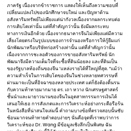
ภาครัฐ เนื่องจากข้าราชการ แสดงให้เห็นถึงความชอบที่
เปลี่ยนแปลงไปของนักศึกษาจบใหม่ และปัญหาด้าน
อสังหาริมทรัพย์ไม่เพียงแต่น่ากังวลเนื่องจากผลกระทบต่อ
การเติบโตเท่านั้น แต่ที่สำคัญกว่านั้น ยังมีผลกระทบ
ทางการเงินอีกด้วย เนื่องจากธนาคารจีนไม่เพียงแต่มีความ
เสี่ยงโดยตรงในรูปแบบของการจำนองหรือการให้กู้ยืมแก่
นักพัฒนาหรือบริษัทก่อสร้างเท่านั้น แต่ที่สำคัญกว่านั้น
เนื่องจากการชะลอตัวของการขายอสังหาริมทรัพย์ นัก
พัฒนาจึงมีความเต็มใจที่จะซื้อที่ดินน้อยลง และที่ดินเป็น
ของรัฐบาลท้องถิ่นของจีน ‘แหล่งรายได้ที่ใหญ่ที่สุด. “แม้ว่า
ความสำเร็จในการเติบโตของจีนในช่วงหลายทศวรรษที่
ผ่านมาจะเป็นที่อิจฉาของหลายประเทศ แต่ก็ยังต้องดิ้นรน
กับความท้าทายมากมาย ดร. เถา หวาง นักเศรษฐศาสตร์
ชั้นนำและมายาวนานของจีนในอุตสาหกรรมการเงินได้
เสนอให้เธอ การสังเกตและการวิเคราะห์อย่างกระตือรือร้น
ในหนังสือที่น่าสนใจเล่มนี้ คำถามบางข้อที่ตรวจสอบนั้นซับ
ซ้อนมากจนท้าทายคำตอบง่ายๆ นั่นคือจุดที่เราพบว่าการ
วิเคราะห์ของ Dr. Wang มีข้อมูลเชิงลึกเป็นพิเศษ ฉัน