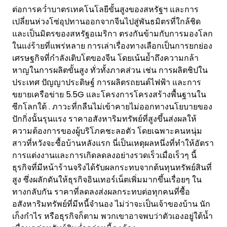
ต่อการคว่ำบาตรเทคโนโลยีขั้นสูงของสหรัฐฯ และการ
เปลี่ยนห่วงโซ่อุปทานออกจากจีนไปสู่พันธมิตรที่ใกล้ชิด
และเป็นมิตรของสหรัฐอเมริกา ตรงกันข้ามกับการมองโลก
ในแง่ร้ายที่แพร่หลาย การเล่าเรื่องทางเลือกเป็นการยกย่อง
เศรษฐกิจที่กำลังเติบโตของจีน โดยเน้นย้ำถึงความกล้า
หาญในการผลิตขั้นสูง ทั่วทั้งภาคส่วน เช่น การผลิตชิปใน
ประเทศ ปัญญาประดิษฐ์ การผลิตรถยนต์ไฟฟ้า และการ
ขยายเครือข่าย 5.5G และโครงการโครงสร้างพื้นฐานใน
ซีกโลกใต้ . ภาวะที่กลืนไม่เข้าคายไม่ออกทางนโยบายของ
ปักกิ่งนั้นรุนแรง ราคาอสังหาริมทรัพย์ที่สูงขึ้นส่งผลให้
ความต้องการของผู้บริโภคชะลอตัว โดยเฉพาะคนหนุ่ม
สาวที่หวังจะซื้อบ้านหลังแรก นี่เป็นเหตุผลหนึ่งที่ทำให้อัตรา
การแต่งงานและการเกิดลดลงอย่างรวดเร็วเมื่อเร็วๆ นี้
ธุรกิจที่มีหน้าร้านจริงได้รับผลกระทบจากต้นทุนทรัพย์สินที่
สูง ซึ่งผลักดันให้ธุรกิจอินเทอร์เน็ตเพิ่มมากขึ้นเรื่อยๆ ใน
ทางกลับกัน ราคาที่ลดลงส่งผลกระทบต่อทุกคนที่ซื้อ
อสังหาริมทรัพย์ที่มีหนี้จำนอง ไม่ว่าจะเป็นเจ้าของบ้าน นัก
เก็งกำไร หรือธุรกิจก็ตาม พวกเขาอาจพบว่าตัวเองอยู่ใต้น้ำ