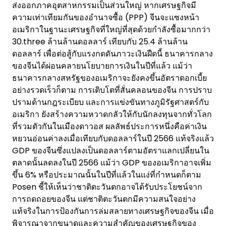
ส่งออกภาคอุตสาหกรรมเป็นส่วนใหญ่ หากเศรษฐกิจมี
ความเท่าเทียมกันของอำนาจซื้อ (PPP) จีนจะแซงหน้า
อเมริกาในฐานะเศรษฐกิจที่ใหญ่ที่สุดด้วยกำลังซื้อมากกว่า
30.three ล้านล้านดอลลาร์ เทียบกับ 25.4 ล้านล้าน
ดอลลาร์ เพื่อต่อสู้กับแรงกดดันภาวะเงินฝืดนี้ ธนาคารกลาง
ของจีนได้ผ่อนคลายนโยบายการเงินในปีที่แล้ว แม้ว่า
ธนาคารกลางสหรัฐของอเมริกาจะยังคงขึ้นอัตราดอกเบี้ย
อย่างรวดเร็วก็ตาม การเติบโตที่สั่นคลอนของจีน การปราบ
ปรามด้านกฎระเบียบ และการแข่งขันทางภูมิรัฐศาสตร์กับ
อเมริกา ยังสร้างความหวาดกลัวให้กับนักลงทุนจากทั่วโลก
ที่รวมตัวกันในเมืองดาวอส ผลลัพธ์ประการหนึ่งคือค่าเงิน
หยวนอ่อนค่าลงเมื่อเทียบกับดอลลาร์ในปี 2566 แท้จริงแล้ว
GDP ของจีนซึ่งแปลงเป็นดอลลาร์ตามอัตราแลกเปลี่ยนใน
ตลาดนั้นลดลงในปี 2566 แม้ว่า GDP ของอเมริกาอาจเพิ่ม
ขึ้น 6% หรือประมาณนั้นในปีที่แล้วในแง่ที่กำหนดก็ตาม
Posen ชี้ให้เห็นว่าชาติตะวันตกอาจได้รับประโยชน์จาก
การถดถอยของจีน แต่ชาติตะวันตกมีความสนใจอย่าง
แท้จริงในการป้องกันการล่มสลายทางเศรษฐกิจของจีน เมื่อ
พิจารณาจากขนาดและความสำคัญของเศรษฐกิจของ