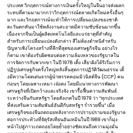
ประเทศ วิกฤตการณ์ทางการเงินครั้งใหญ่ในจีนอาจส่งผลก
ระทบที่ตามมามากกว่าวิกฤตการณ์ตลาดเกิดใหม่ครั้งอื่นๆ
มาก และวิกฤตการณ์จะทำให้การเปลี่ยนแปลงของชาติ
ตะวันตกหันมาใช้พลังงานสะอาดมีความซับซ้อนมากขึ้น
เนื่องจากจีนเป็นผู้ผลิตเทคโนโลยีและแร่ธาตุที่สำคัญ
สำหรับการเปลี่ยนแปลงดังกล่าว สีไม่ต้องตำหนิสำหรับ
ปัญหาเชิงโครงสร้างที่ลึกที่สุดของเศรษฐกิจจีน อย่างไร
ก็ตาม เขาต้องรับผิดชอบต่อความล้มเหลวของรัฐบาลใน
การจัดการกับพวกเขา ในปี 1978 เติ้ง เสี่ยวผิงได้ริเริ่มการ
ปฏิรูปเศรษฐกิจครั้งใหญ่หลังสิ้นสุดการปฏิวัติวัฒนธรรม เติ้
งมีความโดดเด่นจากผู้นำพรรคคอมมิวนิสต์จีน (CCP) คน
ก่อนๆ โดยเฉพาะเหมา เจ๋อตง โดยมีแนวทางการพัฒนา
เศรษฐกิจที่เปิดกว้างและจริงจัง เขารื้อฟื้นความสัมพันธ์
ระหว่างจีนกับสหรัฐฯ โดยสังเกตในปี 1979 ว่า “ทุกประเทศ
ที่ส่งเสริมความสัมพันธ์อันดีกับสหรัฐฯ ร่ำรวยขึ้น” เมื่อ
เศรษฐกิจของจีนถดถอยหลังจากการปราบปรามของรัฐบาล
ต่อการประท้วงที่จัตุรัสเทียนอันเหมินในปี 1989 เขาก็มุ่ง
หน้าไปสู่ภาวะถดถอยโดยย้ำอย่างชัดเจนถึงความมุ่งมั่น