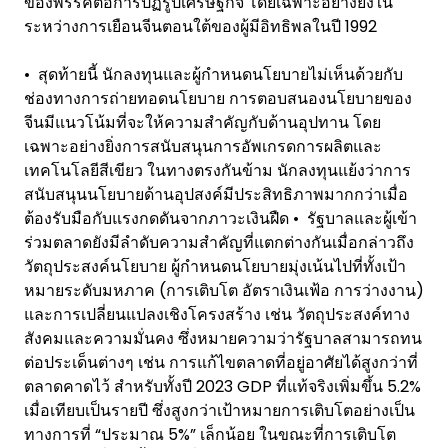
ของพรรคต่อการปฏิรูปเศรษฐกิจ โดยเฉพาะอย่างยิ่งใน
ระหว่างการเยือนจีนตอนใต้ของผู้มีอิทธิพลในปี 1992
• สุดท้ายนี้ นักลงทุนและผู้กำหนดนโยบายไม่เห็นด้วยกับ
ช่องทางการถ่ายทอดนโยบาย การตอบสนองนโยบายของ
จีนมีแนวโน้มที่จะให้ความสำคัญกับด้านอุปทาน โดย
เฉพาะอย่างยิ่งการสนับสนุนการอัพเกรดการผลิตและ
เทคโนโลยีสีเขียว ในทางตรงกันข้าม นักลงทุนแย้งว่าการ
สนับสนุนนโยบายด้านอุปสงค์มีประสิทธิภาพมากกว่าเมื่อ
ต้องรับมือกับแรงกดดันจากภาวะเงินฝืด • รัฐบาลและผู้เข้า
ร่วมตลาดยังมีลำดับความสำคัญที่แตกต่างกันเมื่อกล่าวถึง
วัตถุประสงค์นโยบาย ผู้กำหนดนโยบายมุ่งเน้นไปที่ทั้งเป้า
หมายระดับมหภาค (การเติบโต อัตราเงินเฟ้อ การว่างงาน)
และการเปลี่ยนแปลงเชิงโครงสร้าง เช่น วัตถุประสงค์ทาง
สังคมและความมั่นคง ซึ่งหมายความว่ารัฐบาลสามารถทน
ต่อประเด็นต่างๆ เช่น การแก้ไขตลาดที่อยู่อาศัยได้สูงกว่าที่
ตลาดคาดไว้ สำหรับทั้งปี 2023 GDP ที่แท้จริงเพิ่มขึ้น 5.2%
เมื่อเทียบเป็นรายปี ซึ่งสูงกว่าเป้าหมายการเติบโตอย่างเป็น
ทางการที่ “ประมาณ 5%” เล็กน้อย ในขณะที่การเติบโต